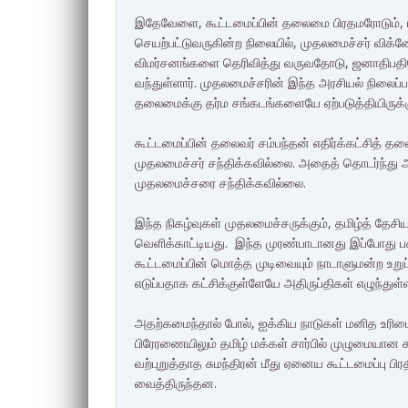
இதேவேளை, கூட்டமைப்பின் தலைமை பிரதமரோடும், பு
செயற்பட்டுவருகின்ற நிலையில், முதலமைச்சர் விக்
விமர்சனங்களை தெரிவித்து வருவதோடு, ஜனாதிபதியோ
வந்துள்ளார். முதலமைச்சரின் இந்த அரசியல் நிலைப
தலைமைக்கு தர்ம சங்கடங்களையே ஏற்படுத்தியிருக்க
கூட்டமைப்பின் தலைவர் சம்பந்தன் எதிர்க்கட்சித
முதலமைச்சர் சந்திக்கவில்லை. அதைத் தொடர்ந்து அ
முதலமைச்சரை சந்திக்கவில்லை.
இந்த நிகழ்வுகள் முதலமைச்சருக்கும், தமிழ்த் தேச
வெளிக்காட்டியது. இந்த முரண்பாடானது இப்போது பக
கூட்டமைப்பின் மொத்த முடிவையும் நாடாளுமன்ற உறுப
எடுப்பதாக கட்சிக்குள்ளேயே அதிருப்திகள் எழுந்துள
அதற்கமைந்தால் போல், ஐக்கிய நாடுகள் மனித உரிம
பிரேரணையிலும் தமிழ் மக்கள் சார்பில் முழுமையா
வற்புறுத்தாத சுமந்திரன் மீது ஏனைய கூட்டமைப்பு பி
வைத்திருந்தன.