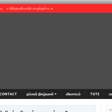
ைவு
»
பிரித்தானியாவில் காருக்குள் சடலம் -தமிழருடையதா ?
»
தியாகதீபம் அன்னை
CONTACT
நம்மவர் நிகழ்வுகள்
விவசாயம்
TGTE
ம