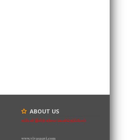
ABOUT US
உயிர்பலி இன்றி உரிமை வென்றெடுப்போம்
www.vivasaayi.com