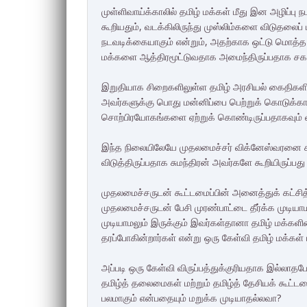
முள்ளிவாய்க்காலில் தமிழ் மக்கள் மீது இன அழிப்ப
கூறியதும், வடக்கிலிருந்து முஸ்லிம்களை விடுதலைப் ப
நடவடிக்கையாகும் என்றும், அதற்காக ஒட்டு மொத்த 
மக்களை ஆத்திரமூட்டுவதாக அமைந்திருப்பதாக சக கூ
இறுதியாக சிறைகளிலுள்ள தமிழ் அரசியல் கைதிகளின் 
அவர்களுக்கு பொது மன்னிப்பை பெற்றுக் கொடுக்க
சொற்பிரயோகங்களை ஏற்றுக் கொண்டிருப்பதாகவும் 
இந்த நிலையிலேயே முதலமைச்சர் விக்னேஸ்வரனை கட்
விடுத்திருப்பதாக சுமந்திரன் அவர்களே கூறியிருப்ப
முதலமைச்சருடன் கூட்டமைப்பின் அனைத்துக் கட்சி
முதலமைச்சருடன் பேசி முரண்பாட்டை தீர்க்க முடியாம
முடியாமலும் இருக்கும் இவர்கள்தானா தமிழ் மக்க
தரப்போகின்றார்கள் என்று ஒரு கேள்வி தமிழ் மக்கள் 
அப்படி ஒரு கேள்வி விருப்பத்துக்குரியதாக இல்லாதபோ
தமிழ்த் தலைமைகள் மற்றும் தமிழ்த் தேசியக் கூட்டம
பலமாகும் என்பதையும் மறுக்க முடியாதல்லவா?