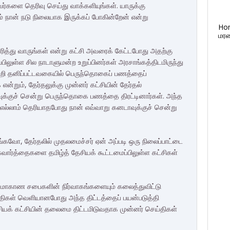
்களை தெரிவு செய்து வாக்களியுங்கள். யாருக்கு
ம் நான் நடு நிலையாக இருக்கப் போகின்றேன் என்று
Ho
மரண
ரித்து வாருங்கள் என்று கட்சி அவரைக் கேட்டபோது அதற்கு
்பிலுள்ள சில நாடாளுமன்ற உறுப்பினர்கள் அரசாங்கத்திடமிருந்து
 கூறி தனிப்பட்டவகையில் பெருந்தொகைப் பணத்தைப்
ன்றும், தேர்தலுக்கு முன்னர் கட்சியின் தேர்தல்
ுக்குச் சென்று பெருந்தொகை பணத்தை திரட்டினார்கள். அந்த
ல்லாம் தெரியாதபோது நான் எவ்வாறு கனடாவுக்குச் சென்று
கவோ, தேர்தலில் முதலமைச்சர் ஏன் அப்படி ஒரு நிலைப்பாட்டை
சுவார்த்தைகளை தமிழ்த் தேசியக் கூட்டமைப்பிலுள்ள கட்சிகள்
 மாகாண சபைகளின் நிர்வாகங்களையும் கலைத்துவிட்டு
திகள் வெளியானபோது அந்த திட்டத்தைப் பயன்படுத்தி
சியக் கட்சியின் தலைமை திட்டமிடுவதாக முன்னர் செய்திகள்