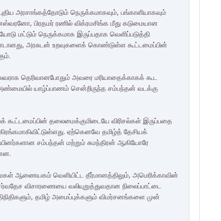
திய அரசாங்கத்தோடும் நெருக்கமாகவும், பங்காளியாகவும்
னேஸ்வரனோ, பிரதமர் ரணில் விக்ரமசிங்க மீது கடுமையான
டு மட்டும் நெருக்கமாக இருப்பதாக வெளிப்படுத்தி
்பாடானது, அரசுடன் உறவுகளைக் கொண்டுள்ள கூட்டமைப்பின்
ும்.
் தலைவராக தெரிவானபோதும் அவரை மரியாதைக்காகக் கூட
ண்மையில் யாழ்ப்பாணம் சென்றிருந்த சம்பந்தன் வடக்கு
ியக் கூட்டமைப்பின் தலைமைக்குமிடையே விரிசல்கள் இருப்பதை
ிரங்கமாகிவிட்டுள்ளது. ஏற்கெனவே தமிழ்த் தேசியக்
்பினர்களான சம்பந்தன் மற்றும் சுமந்திரன் ஆகியோரே
்ளன.
ைகள் ஆணையகம் வெளியிட்ட தீர்மானத்திலும், அமெரிக்காவின்
ன சர்வதேச விசாரணையை வலியுறுத்துவதான நிலைப்பாட்டை
ரதிநிதிகளும், தமிழ் அமைப்புக்களும் விமர்சனங்களை முன்