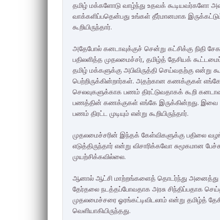
தமிழ் மக்களோடு வாழ்ந்து உதவக் கூடியவர்களோ அவர
வாக்களிப்பதென்பது உங்கள் தீர்மானமாக இருக்கட்டு
கூறியிருந்தார்.
அதேபோல் கனடாவுக்குச் சென்று கட்சிக்கு நிதி சேக
பதிலளித்த முதலமைச்சர், தமிழ்த் தேசியக் கூட்டமைப
தமிழ் மக்களுக்கு அபிவிருத்தி செய்வதற்கு என்று
பெற்றிருக்கின்றார்கள். அதற்கான கணக்குகள் எங்கே எ
செலவுகளுக்காக பணம் திரட்டுவதாகக் கூறி கனடாவ
பணத்தின் கணக்குகள் எங்கே இருக்கின்றது. இவை எ
பணம் திரட்ட முடியும் என்று கூறியிருந்தார்.
முதலமைச்சரின் இந்தக் கேள்விகளுக்கு பதிலை வழங்
எடுத்திருந்தார் என்று விசாரிக்கவோ சுமூகமான பேச்
முயற்சிக்கவில்லை.
ஆனால் ஆட்சி மாற்றங்களைத் தொடர்ந்து அனைத்து
தேர்தலை நடத்தப்போவதாக அரசு சிந்திப்பதாக செய்
முதலமைச்சரை ஓரங்கட்டிவிடலாம் என்று தமிழ்த் தே
வெளியாகியிருந்தது.