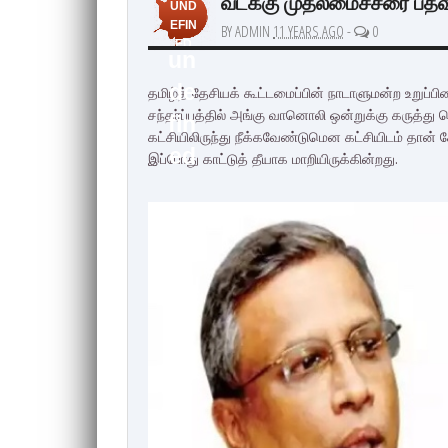
வடக்கு முதலமைச்சரை பதவி
UND
EFIN
BY ADMIN
11 YEARS AGO
-
0
ED
un
de
தமிழ்த் தேசியக் கூட்டமைப்பின் நாடாளுமன்ற உறுப்பி
சந்தர்ப்பத்தில் அங்கு வானொலி ஒன்றுக்கு கருத்த
fin
கட்சியிலிருந்து நீக்கவேண்டுமென கட்சியிடம் தான் க
ed
இப்போது காட்டுத் தீயாக மாறியிருக்கின்றது.