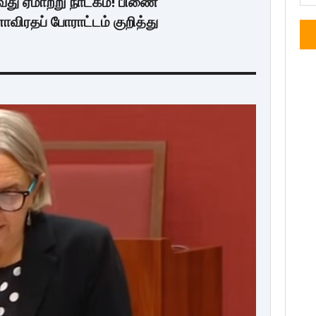
2வது ஏமாற்று நாடகம்! பிணை
விரதப் போராட்டம் குறித்து