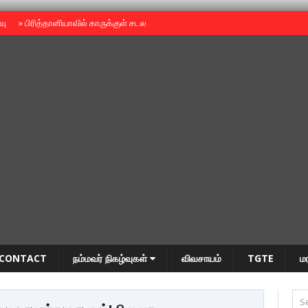
ைவு
»
பிரித்தானியாவில் காருக்குள் சடலம் -தமிழருடையதா ?
»
தியாகதீபம் அன்னை
CONTACT
நம்மவர் நிகழ்வுகள்
விவசாயம்
TGTE
ம