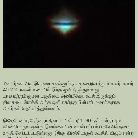
மீனவர்கள் சில இதனை கண்ணுற்றதாக தெரிவித்துள்ளனர். சுமார்
40 நிமிடங்கள் வரையில் இந்த ஒளி நீடித்துள்ளது.
யால மற்றும் குமன பகுதியை அண்மித்து, கடல் இருக்கும்
திசையை நோக்கி அந்த ஒளி நகர்ந்து பின்னர் மறைந்ததாக
அவர்கள் தெரிவித்துள்ளனர்.
இதேவேளை, நேற்றையதினம் டபிள்யு.ரீ.1190எஃப் என்ற மர்ம
விண்பொருள் ஒன்று இலங்கையின் வான்பரப்பில் பிரவேசித்தமை
உறுதி செய்யப்பட்டுள்ளது. இந்த விண்பொருள் கடலில் விழும் என்று