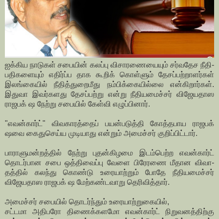
ஐக்­கிய நாடுகள் சபையின் கலப்பு விசா­ர­ணையையும் சர்­வ­தேச நீதி­
ப­தி­களையும் எதிர்ப்­ப தாக கூறிக் கொள்ளும் தேசப்­பற்­றாளர்கள்
இலங்­கையில் நீதித்­துறைமீது நம்­பிக்­கை­யில்லை என்­கி­றார்கள்.
இதுவா இவர்­க­ளது தேசப்­பற்று என்று நீதி­ய­மைச்சர் விஜேய­தாஸ
ராஜ­பக் ஷ நேற்று சபையில் கேள்வி எழுப்பினார்.
"எவன்கார்ட்" விவ­கா­ரத்தைப் பயன்­ப­டுத்தி கோத்­த­பாய ராஜ­ப­க்
ஷவை கைதுசெய்ய முடி­யாது என்றும் அமைச்சர் குறிப்பிட்டார்.
பாரா­ளு­மன்­றத்தில் நேற்று புதன்­கி­ழமை இடம்­பெற்ற எவன்கார்ட்
தொடர்­பான சபை ஒத்­திவைப்பு வேளை பிரே­ரணை மீதான விவா­
தத்தில் கலந்து கொண்டு உரை­யாற்றும் போதே நீதி­ய­மைச்சர்
விஜேய­தாஸ ராஜ­பக் ஷ மேற்கண்டவாறு தெரி­வித்தார்.
அமைச்சர் சபையில் தொடர்ந்தும் உரை­யாற்­று­கையில்,
சட்­டமா அதி­பரோ திணைக்­க­ளமோ எவன்கார்ட் நிறு­வ­ன­த்திற்கு