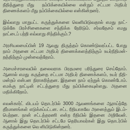
நீதித்­துறை மீது நம்­பிக்­கையில்லை என்றும் சட்டமா அதிபர்
திணைக்களம் மீது நம்பிக்கையில்லை என்­கின்­றனர்.
இவ்­வாறு மாறு­பட்ட கருத்­துக்­களை வெளி­யி­டு­வதால் எமது நாட்­
டுக்கே பிரச்­சி­னை­களை சந்­திக்க நேரிடும். சர்­வ­தேசம் எமது
நாட்டைப் பற்றி எவ்­வாறு சிந்­திக்கும்.?
அரசியலமைப்பின் 19 ஆவது திருத்தம் கொண்­டு­வ­ரப்­பட்ட போது
நாம் அதனை சட்­டமா அதிபர் திணைக்­க­ளத்­திற்கும் உயர்­நீ­தி­மன்­
றத்­திற்கும் முன்­வைத்தோம்.
அமைச்­ச­ர­வையில் தலை­வ­ராக பிர­த­மரை பரிந்­துரை செய்தோம்.
ஆனால் எமது கருத்தை சட்­டமா அதிபர் திணைக்­களம், உயர் நீதி­
மன்றம் என்பன நிரா­க­ரித்­தன. இதனை நாம் ஏற்றுக் கொண்டோம்.
எமக்கு நாட்டின் சட்­டத்­துறை மீது நம்­பிக்­கை­யுள்­ளது. அதனை
மதிக்­கிறோம்.
எவன்கார்ட் விடயம் தொடர்பில் 3000 ஆவ­ணங்­களை ஆராய்ந்தே
தீர்­மா­னங்கள் எடுக்­கப்­பட்­டன. சட்ட ரீதி­யா­கவே அனைத்தும் இடம்­
பெற்­றன. நான் சட்­டத்­த­ரணி என்ற ரீதியில் இதனை அறிவேன்.
ஆனால் இது தொடர்பில் சட்­டமே தெரியாவர்கள் இது தொடர்பில்
கருத்­துக்­களை வெ ளியி­டு­கின்­றனர்.