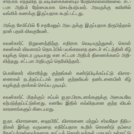
சார்­பாக எந்­த­வித நட­வ­டிக்­கை­க­ளையும் மேற்­கொள்­ள­வில்லை. சட்­
டமா அதிபர் நேர்­மை­யாக செயற்­ப­டுபவர். அவ­ருக்கு சுவிஸில்
வங்கிக் கணக்கு இருப்பதாக கூறப் பட்டது.
அங்கு சேமிப்பில் 6 சதமேனும் அவ ருக்கு இருப்­பதாக நிரூ­பித்தால்
நான் பதவி வில­குவேன்.
எவன்கார்ட் நிறு­வ­னத்­திற்கு எதி­ராக வெடி­மருந்­துகள், கொள்
கலன்கள் விவகாரம் தொடர்பில் பயங்­க­ர­வாத தடைச் சட்­டத்தின் கீழ்
வழக்கு தொடர முடி­யாது என சட்­டமா அதிபர் திணைக்­களம் அறி­
வி­த்தது. சட்­டமா அதி­பரும் தெரி­வித்தார்.
பொலிஸார் விசா­­ரித்து குற்­றங்கள் கண்­டு­பி­டிக்­கப்­பட்டு விசா­ர­
ணைகள் நடத்­தப்­பட்டால் தான் குற்­ற­வியல் தண்­ட­னையின் கீழ்
வழக்குத் தாக்கல் செய்ய முடியும்.
எவன்கார்ட் மிதக்கும் கப்பல் ஐ.நா.பிர­க­ட­னங்­க­ளுக்கு அமை­யவே
ஏற்­ப­டுத்­தப்­பட்­டுள்­ளது. எனவே இதில் எவ்­வி­த­மான குற்ற வியல்
காரணங்களும் கிடை­யாது.
ஐ.நா. விசா­ரணை, ஹைபிரிட் விசா­ரணை மற்றும் சர்­வ­தேச நீதி­ப­
திகள் இங்கு வரு­வதை எதிர்ப்­ப­தாக கூறிக் கொண்டு தம்மை
தேசப்­பற்றுள்ளவர்களாக காட்டிக் கொள்­பவர்கள் மறு­புறம் உள்­நாட்டு