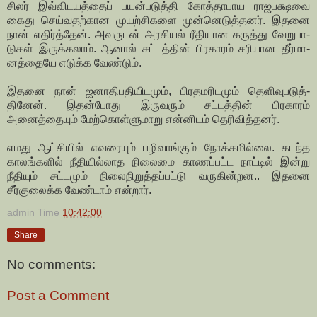
சிலர் இவ்­வி­ட­யத்தைப் பயன்­ப­டுத்தி கோத்­தா­பாய ராஜ­ப­க்ஷவை
கைது செய்­வ­தற்­கான முயற்சி­களை முன்­னெ­டுத்­தனர். இதனை
நான் எதிர்த்தேன். அவருடன் அர­சி­யல் ரீதி­யான கருத்து வேறு­பா­
டுகள் இருக்­கலாம். ஆனால் சட்­டத்தின் பிர­காரம் சரி­யான தீர்­மா­
னத்­தையே எடுக்க வேண்டும்.
இதனை நான் ஜனா­தி­ப­தி­யி­டமும், பிர­த­ம­ரி­டமும் தெளி­வு­ப­டுத்­
தினேன். இதன்­போது இரு­வரும் சட்டத்தின் பிரகாரம்
அனைத்தையும் மேற்கொள்ளுமாறு என்னிடம் தெரிவித்தனர்.
எமது ஆட்சியில் எவரையும் பழிவாங்கும் நோக்கமில்லை. கடந்த
காலங்களில் நீதியில்லாத நிலைமை காணப்பட்ட நாட்டில் இன்று
நீதியும் சட்டமும் நிலைநிறுத்தப்பட்டு வருகின்றன.. இதனை
சீர்குலைக்க வேண்டாம் என்றார்.
admin
Time
10:42:00
Share
No comments:
Post a Comment