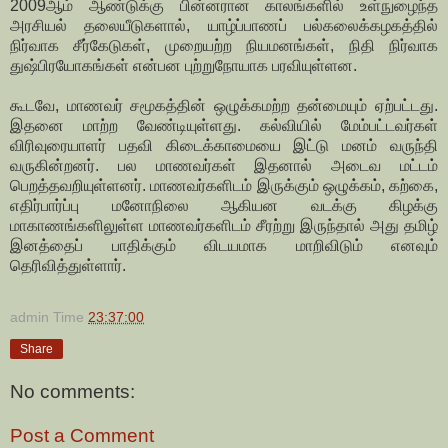
2009ஆம் ஆண்டுக்கு பின்னரான காலங்களில் உள்நுழைந்த
அரசியல் தலையீடுகளால், யாழ்ப்பாணப் பல்கலைக்கழகத்தில்
நிர்வாக சீர்கேடுகள், முறையற்ற நியமனங்கள், நிதி நிர்வாக
துஷ்பிரயோகங்கள் என்பன புற்றுநோயாக பரவியுள்ளன.
கூடவே, மாணவர் சமூகத்தின் ஒழுக்கமற்ற தன்மையும் ஏற்பட்டது.
இதனை மாற்ற வேண்டியுள்ளது. கல்வியில் மேம்பட்டவர்கள்
விரிவுரையாளர் பதவி கிடைக்காமையை இட்டு மனம் வருந்தி
வருகின்றனர். பல மாணவர்கள் இதனால் அடைவ மட்டம்
பெறத்தவறியுள்ளனர். மாணவர்களிடம் இருக்கும் ஒழுக்கம், கற்கை,
எதிர்பார்ப்பு மனோநிலை ஆகியன வடக்கு கிழக்கு
மாகாணங்களிலுள்ள மாணவர்களிடம் சீரற்று இருந்தால் அது தமிழ்
இனத்தைப் பாதிக்கும் விடயமாக மாறிவிடும் எனவும்
தெரிவித்துள்ளார்.
admin
Time
23:37:00
Share
No comments:
Post a Comment