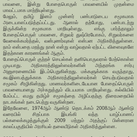
பாவனை, இன்று போதைபொருள் பாவனையில் முதன்மை
மாவட்டமாக மாற்றியுள்ளது.
மேலும், தமிழ் இனம் முன்னர் பண்பாடுடைய சமூகமாக
அடையாளப்படுத்தப்பட்டது. ஆனால் தற்போது, பண்பாடற்று
இருக்கின்ற சமூகமாக மாறியுள்ளது. எங்கு பார்த்தாலும்
போதைப்பொருள் பாவனை, சிறுவர் துஷ்பிரயோகம், சிறுவர்களை
வேலைக்கமர்த்தல், வன்புணர்வுகள் என்பன அதிகரித்துள்ளன.
நாம் என்பதை மறந்து நான் என்று வாழ்வதால் ஏற்பட்ட விளைவுகளே
இதற்கான காரணங்கள் ஆகும்.
போதைப்பொருள் குற்றச் செயல்கள் தனியொருவரால் மேற்கொள்ள
முடியாது. அதிகாரத்திலுள்ளவர்களின் அந்தரங்க சார்பு
அனுசரணையில் இடம்பெறுகின்றது. மக்களுக்காக வருந்தாது,
சுயஇலாபத்துக்காக அதிகாரத்திலுள்ளவர்கள் செயற்படுவதால்
சமூகம் சீரழிகின்றது. மாணவர்களிடையேயான போதைப்பொருள்
பாவனையானது அச்சுறுத்தும் விடயமாக மாறியுள்ளது. கல்வியில்
மேம்பட்ட எமது தமிழ்ச் சமூகத்தை அழிப்பதற்கு திரைமறையில்
நாடகங்கள் நடைபெற்று வருகின்றன.
இதேவேளை, 1974ஆம் ஆண்டு தொடக்கம் 2008ஆம் ஆண்டு
வரையில் சிறப்பாக இயங்கி வந்த யாழ்ப்பாணப்
பல்கலைக்கழத்துக்குள் 2009 மற்றும் அதற்குப் பின்னரான
காலப்பகுதியில் அரசியல் தலையீடுகள் அதிகரித்துள்ளன.