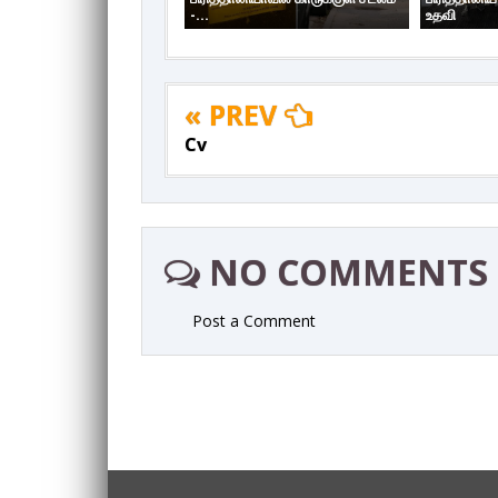
-...
உதவி
« PREV
Cv
NO COMMENTS
Post a Comment