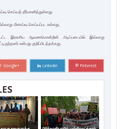
ய்வு செய்யத் தீர்மானித்துள்ளது.
ாறு மீளாய்வு செய்யப்பட உள்ளது.
ட்கப்பட்ட இரகசிய ஆவணமொன்றின் அடிப்படையில் இவ்வாறு
ிருந்தனர் என்பது குறிப்பிடத்தக்கது.
Google+
Linkedin
Pinterest
LES
ய தாயக உறவுகளுக்கு
பிரித்தானியாவில் முள்ளிவாய்க்கால்