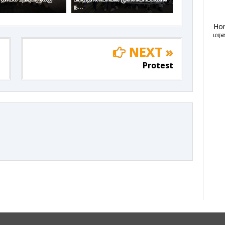
ந...
Ho
மரண
NEXT »
Protest