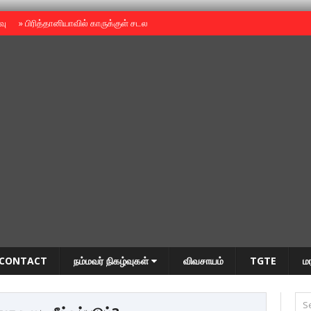
ைவு
»
பிரித்தானியாவில் காருக்குள் சடலம் -தமிழருடையதா ?
»
தியாகதீபம் அன்னை
CONTACT
நம்மவர் நிகழ்வுகள்
விவசாயம்
TGTE
ம