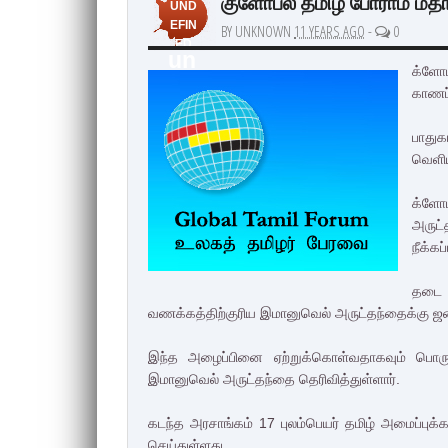
குளோபல் தமிழ் போராம் மீதா
UND
EFIN
BY UNKNOWN
11 YEARS AGO
-
0
ED
un
க்ளோப
de
காணப
fin
பாது
ed
வெளிய
க்ளோ
அருட
நீக்கப
தடை 
வணக்கத்திற்குரிய இமானுவெல் அருட்தந்தைக்கு ஜனாத
இந்த அழைப்பினை ஏற்றுக்கொள்வதாகவும் பொரு
இமானுவெல் அருட்தந்தை தெரிவித்துள்ளார்.
கடந்த அரசாங்கம் 17 புலம்பெயர் தமிழ் அமைப்புக்கள
செய்துள்ளது.