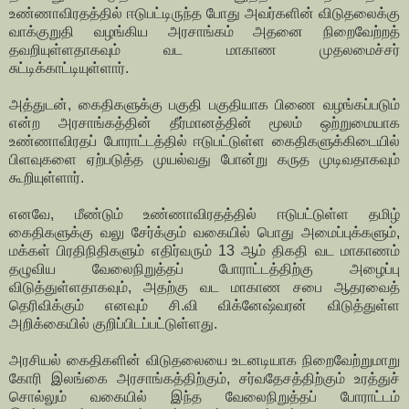
உண்ணாவிரதத்தில் ஈடுபட்டிருந்த போது அவர்களின் விடுதலைக்கு
வாக்குறுதி வழங்கிய அரசாங்கம் அதனை நிறைவேற்றத்
தவறியுள்ளதாகவும் வட மாகாண முதலமைச்சர்
சுட்டிக்காட்டியுள்ளார்.
அத்துடன், கைதிகளுக்கு பகுதி பகுதியாக பிணை வழங்கப்படும்
என்ற அரசாங்கத்தின் தீர்மானத்தின் மூலம் ஒற்றுமையாக
உண்ணாவிரதப் போராட்டத்தில் ஈடுபட்டுள்ள கைதிகளுக்கிடையில்
பிளவுகளை ஏற்படுத்த முயல்வது போன்று கருத முடிவதாகவும்
கூறியுள்ளார்.
எனவே, மீண்டும் உண்ணாவிரதத்தில் ஈடுபட்டுள்ள தமிழ்
கைதிகளுக்கு வலு சேர்க்கும் வகையில் பொது அமைப்புக்களும்,
மக்கள் பிரதிநிதிகளும் எதிர்வரும் 13 ஆம் திகதி வட மாகாணம்
தழுவிய வேலைநிறுத்தப் போராட்டத்திற்கு அழைப்பு
விடுத்துள்ளதாகவும், அதற்கு வட மாகாண சபை ஆதரவைத்
தெரிவிக்கும் எனவும் சி.வி விக்னேஷ்வரன் விடுத்துள்ள
அறிக்கையில் குறிப்பிடப்பட்டுள்ளது.
அரசியல் கைதிகளின் விடுதலையை உடனடியாக நிறைவேற்றுமாறு
கோரி இலங்கை அரசாங்கத்திற்கும், சர்வதேசத்திற்கும் உரத்துச்
சொல்லும் வகையில் இந்த வேலைநிறுத்தப் போராட்டம்