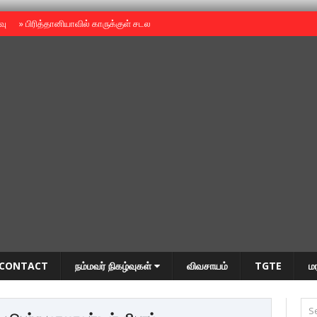
ைவு
»
பிரித்தானியாவில் காருக்குள் சடலம் -தமிழருடையதா ?
»
தியாகதீபம் அன்னை
CONTACT
நம்மவர் நிகழ்வுகள்
விவசாயம்
TGTE
ம