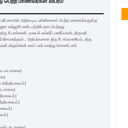
ுது பெற்ற மாணவர்கள் விபரம்
ப் பரிட்சையில் அதிகூடிய புள்ளிகளைப் பெற்ற மாணவர்களுக்கு
மகாஜன கல்லூரி மண்டபத்தில் நடைபெற்றது
திரு K.பாஸ்கரன் ,வலயக் கல்விப் பணிப்பாளர், திருமதி
S.சோமசுந்தரம் , அதிபர்களான திரு K. சுப்ரமணியம், திரு
 நலன் விரும்பிகள் எனப் பலர் கலந்து கொண்டனர்.
ிய பாடசாலை)
லை)
 வித்தியாலயம்)
பாடசாலை)
தியாலயம்)
த்தியாலயம்)
யாலயம்)
லயம்)
கலவன் பாடசாலை)