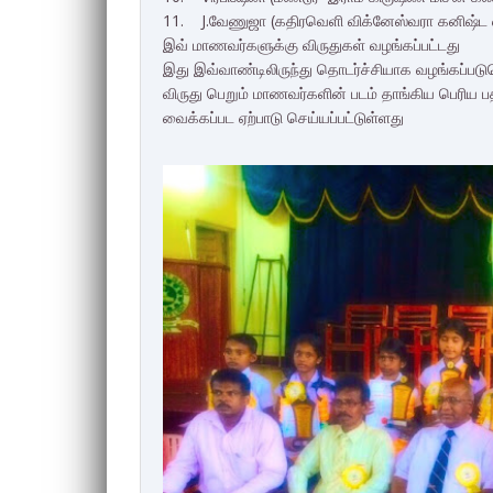
11. J.வேணுஜா (கதிரவெளி விக்னேஸ்வரா கனிஷ்ட வ
இவ் மாணவர்களுக்கு விருதுகள் வழங்கப்பட்டது
இது இவ்வாண்டிலிருந்து தொடர்ச்சியாக வழங்கப்படுமெ
விருது பெறும் மாணவர்களின் படம் தாங்கிய பெரிய ப
வைக்கப்பட ஏற்பாடு செய்யப்பட்டுள்ளது