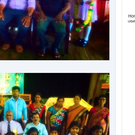
Ho
மரண