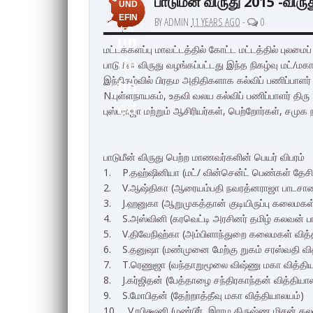
பாடுமீன் விருது 2015 -விர
UND
EFIN
BY ADMIN
11 YEARS AGO
-
0
ED
un
மட்டக்களப்பு மாவட்டத்தில் கோட்ட மட்டத்தில் புலமை
de
பாடுமீன் விருது வழங்கப்பட்டது இந்த நிகழ்வு மட்/
இந்நிகழ்வில் பிரதம அதிதிகளாக கல்விப் பணிப்பாளர் 
fin
N.புள்ளநாயகம், உதவி வலய கல்விப் பணிப்பாளர் திரு 
ed
புஸ்பராஜா மற்றும் ஆசிரியர்கள், பெற்றோர்கள், சமுக
பாடுமீன் விருது பெற்ற மாணவர்களின் பெயர் விபரம்
1. P.தஹ்ஷினியா (மட்/ வின்சென்ட் பெண்கள் தேச
2. V.ஆஷ்திகா (ஆரையம்பதி நவரத்னராஜா பாடசா
3. J.ஹனுகா (ஆறுமுகத்தான் குடியிருப்பு கலைமகள்
4. S.அஸ்வினி (கரவெட்டி அரசினர் தமிழ் கலவன் 
5. V.திவேநிஹ்கா (அம்பிளாந்துறை கலைமகள் வித்
6. S.தனுஷா (மண்முனை மேற்கு றுகம் சரஸ்வதி வி
7. T.ரெணுஜா (வந்தாறுமூலை விஷ்ணு மகா வித்தி
8. J.கர்ஜிதன் (பேத்தாழை சந்திரகாந்தன் வித்தியா
9. S.மோபிதன் (தேற்றாத்தீவு மகா வித்தியாலயம்)
10. V.ரபிக்ஷனி (மண்டூர் இராம கிருஷ்ண மிசன் 