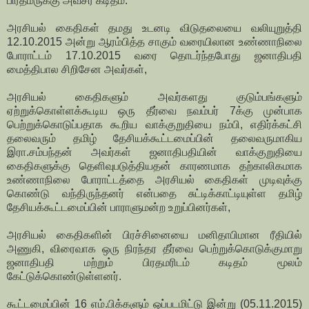
பிரதமருக்கு அவசர கடிதம்.
அரசியல் கைதிகள் தமது உடனடி விடுதலையை வலியுறுத்தி
12.10.2015 அன்று ஆரம்பித்த சாகும் வரையிலான உண்ணாநிலை
போராட்டம் 17.10.2015 வரை தொடர்ந்தபோது ஜனாதிபதி
மைத்திபால சிறிசேன அவர்கள்,
அரசியல் கைதிகளும் அவர்களது குடும்பங்களும்
ஏற்றுக்கொள்ளக்கூடிய ஒரு தீர்வை நவம்பர் 7க்கு முன்பாக
பெற்றுக்கொடுப்பதாக கூறிய வாக்குறுதியை நம்பி, எதிர்க்கட்சி
தலைவரும் தமிழ் தேசியக்கூட்டமைப்பின் தலைவருமாகிய
இரா.சம்பந்தன் அவர்கள் ஜனாதிபதியின் வாக்குறுதியை
கைதிகளுக்கு தெளிவுபடுத்தியதன் காரணமாக தற்காலிகமாக
உண்ணாநிலை போராட்டத்தை அரசியல் கைதிகள் முடிவுக்கு
கொண்டு வந்திருந்தனர் என்பதை சுட்டிக்காட்டியுள்ள தமிழ்
தேசியக்கூட்டமைப்பின் பாராளுமன்ற உறுப்பினர்கள்,
அரசியல் கைதிகளின் பிரச்சினையை மனிதாபிமான ரீதியில்
அணுகி, விரைவாக ஒரு நிரந்தர தீர்வை பெற்றுக்கொடுக்குமாறு
ஜனாதிபதி மற்றும் பிரதமரிடம் கடிதம் மூலம்
கேட்டுக்கொண்டுள்ளனர்.
கூட்டமைப்பின் 16 எம்.பிக்களும் ஒப்படமிட்டு இன்று (05.11.2015)