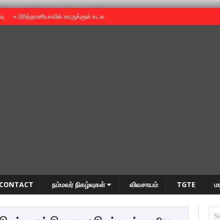
ைவு
»
பிரித்தானியாவில் காருக்குள் சடலம் -தமிழருடையதா ?
»
தியாகதீபம் அன்னை
CONTACT
நம்மவர் நிகழ்வுகள்
விவசாயம்
TGTE
ம