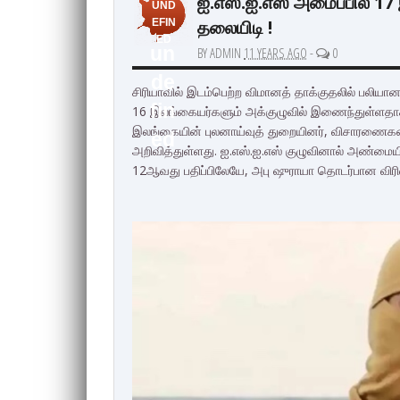
ஐ.எஸ்.ஐ.எஸ் அமைப்பில் 1
UND
தலையிடி !
EFIN
ED
un
BY ADMIN
11 YEARS AGO
-
0
de
சிரியாவில் இடம்பெற்ற விமானத் தாக்குதலில் பலிய
fin
16 இலங்கையர்களும் அக்குழுவில் இணைந்துள்ளதாக
இலங்கையின் புலனாய்வுத் துறையினர், விசாரணைகளை
ed
அறிவித்துள்ளது. ஐ.எஸ்.ஐ.எஸ் குழுவினால் அண்மைய
12ஆவது பதிப்பிலேயே, அபு ஷுராயா தொடர்பான விர