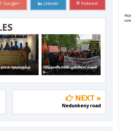
Google+
Linkedin
Pinterest
Ho
மரண
LES
ய தாயக உறவுகளுக்கு
பிரித்தானியாவில் முள்ளிவாய்க்கால்
ந...
NEXT »
Nedunkeny road