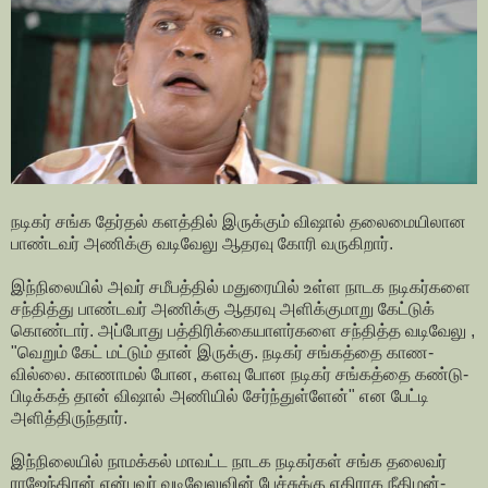
நடிகர் சங்க தேர்தல் களத்தில் இருக்கும் விஷால் தலை­மை­யி­லான
பாண்­டவர் அணிக்கு வடி­வேலு ஆத­ரவு கோரி வரு­கிறார்.
இந்­நி­லையில் அவர் சமீ­பத்தில் மது­ரையில் உள்ள நாடக நடி­கர்­களை
சந்­தித்து பாண்­டவர் அணிக்கு ஆத­ரவு அளிக்­கு­மாறு கேட்டுக்
கொண்டார். அப்­போது பத்­தி­ரிக்­கை­யா­ளர்­களை சந்­தித்த வடி­வேலு ,
"வெறும் கேட் மட்டும் தான் இருக்கு. நடிகர் சங்­கத்தை காண­
வில்லை. காணாமல் போன, களவு போன நடிகர் சங்­கத்தை கண்­டு­
பி­டிக்கத் தான் விஷால் அணியில் சேர்ந்­துள்ளேன்" என பேட்டி
அளித்­தி­ருந்தார்.
இந்­நி­லையில் நாமக்கல் மாவட்ட நாடக நடி­கர்கள் சங்க தலைவர்
ராஜேந்­திரன் என்­பவர் வடி­வே­லுவின் பேச்­சுக்கு எதி­ராக நீதி­மன்­