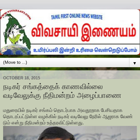
▼
OCTOBER 18, 2015
நடிகர் சங்கத்தைக் காணவில்லை
வடிவேலுக்கு நீதிமன்றம் அழைப்பாணை
மது­ரையில் நடிகர் சங்கம் தொடர்­பாக அவ­தூ­றாக பேசி­ய­தாக
தொட­ரப்­பட்­டுள்ள வழக்கில் நடிகர் வடி­வேலு நேரில் ஆஜ­ராக வேண்
டும் என்று நீதி­மன்றம் உத்­த­ர­வி­ட்­டுள்­ளது.