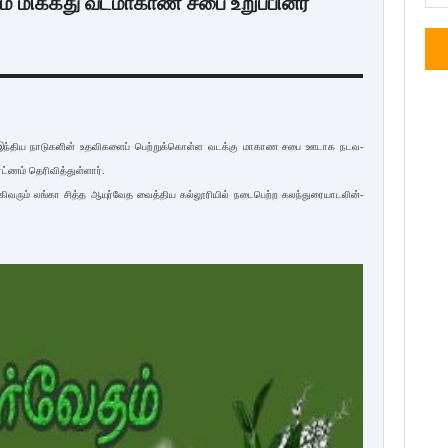
ியம் மிக்கது வடமாகாண சபை உறுப்பினர்
 _ இந்­திய நாடு­களின் உத­வி­களைப் பெற்­றுக்­கொள்ள வடக்கு மாகாண சபை ஊடாக நட­வ­
ட்ணம் தெரி­வித்­துள்ளார்.
ி­வரும் லங்கா சித்த ஆயுர்­வேத வைத்­திய கல்­லூ­ரியில் நடை­பெற்ற கலந்­து­ரை­யா­ட­லின்­