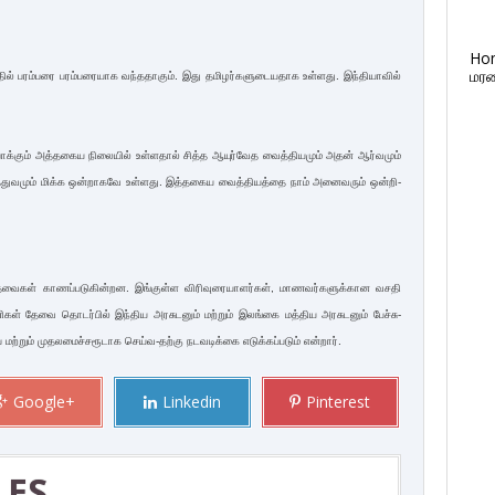
Ho
மரண
ில் பரம்­பரை பரம்­ப­ரை­யாக வந்­த­தாகும். இது தமி­ழர்­க­ளு­டை­ய­தாக உள்­ளது. இந்­தி­யாவில்
்கும் அத்­த­கைய நிலையில் உள்­ளதால் சித்த ஆயுர்­வேத வைத்­தி­யமும் அதன் ஆர்­வமும்
்­து­வமும் மிக்க ஒன்­றா­கவே உள்­ளது. இத்­த­கைய வைத்­தி­யத்தை நாம் அனை­வரும் ஒன்­றி­
ேவைகள் காணப்­ப­டு­கி­ன்றன. இங்­குள்ள விரி­வு­ரை­யா­ளர்கள், மாண­வர்­க­ளுக்­கான வசதி
­ணிகள் தேவை தொடர்பில் இந்­திய அர­சு­டனும் மற்றும் இலங்கை மத்­திய அர­சு­டனும் பேச்சு-
்றும் முதலமைச்சரூடாக செய்வ-தற்கு நடவடிக்கை எடுக்கப்படும் என்றார்.
Google+
Linkedin
Pinterest
LES