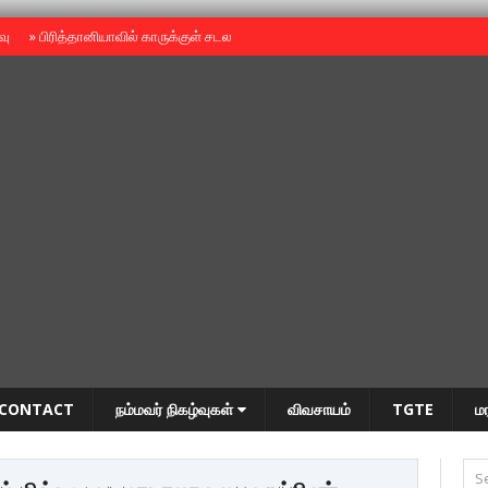
ைவு
»
பிரித்தானியாவில் காருக்குள் சடலம் -தமிழருடையதா ?
»
தியாகதீபம் அன்னை
CONTACT
நம்மவர் நிகழ்வுகள்
விவசாயம்
TGTE
ம