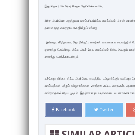
இது தொடர்பில் அவர் மேலும் தெரி­விக்­கையில்,
சித்த ஆயுர்­வேத மருத்­துவம் பாரம்­ப­ரி­யம்­மிக்க வைத்­தியம், அரசர் காலத்த
தலை­சி­றந்த வைத்­தி­ய­மாக இன்றும் உள்­ளது.
இன்­றைய விஞ்­ஞான, தொழில்நுட்ப வளர்ச்சி கார­ண­மாக சமூ­கத்தின் போக
குறைந்து செல்­கி­றது. சித்­த­ ஆயுர் வேத வைத்­தியம் நீண்ட ஆயுளும் மகத
ணைந்து வளர்க்­க­வேண்டும்.
தற்­போது லிங்கா சித்த ஆயுர்­வேத வைத்­திய கல்­லூ­ரிக்குப் பல்­வேறு த
வாய்ப்­புக்கள் மற்றும் கல்­லூ­ரிக்­கான சொந்தக் கட்­ட­ட வச­திகள், ஆள
வார்த்தையில் ஈடுபடமுடியும். இத-ற்கான நடவடிக்கையை வடமாகாண சபை மற
Facebook
Twitter
SIMILAR ARTIC