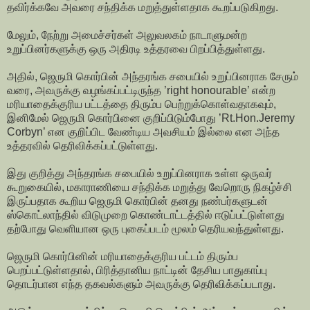
தவிர்க்கவே அவரை சந்திக்க மறுத்துள்ளதாக கூறப்படுகிறது.
மேலும், நேற்று அமைச்சர்கள் அலுவலகம் நாடாளுமன்ற
உறுப்பினர்களுக்கு ஒரு அதிரடி உத்தரவை பிறப்பித்துள்ளது.
அதில், ஜெருமி கொர்பின் அந்தரங்க சபையில் உறுப்பினராக சேரும்
வரை, அவருக்கு வழங்கப்பட்டிருந்த ’right honourable’ என்ற
மரியாதைக்குரிய பட்டத்தை திரும்ப பெற்றுக்கொள்வதாகவும்,
இனிமேல் ஜெருமி கொர்பினை குறிப்பிடும்போது ’Rt.Hon.Jeremy
Corbyn’ என குறிப்பிட வேண்டிய அவசியம் இல்லை என அந்த
உத்தரவில் தெரிவிக்கப்பட்டுள்ளது.
இது குறித்து அந்தரங்க சபையில் உறுப்பினராக உள்ள ஒருவர்
கூறுகையில், மகாராணியை சந்திக்க மறுத்து வேறொரு நிகழ்ச்சி
இருப்பதாக கூறிய ஜெருமி கொர்பின் தனது நண்பர்களுடன்
ஸ்கொட்லாந்தில் விடுமுறை கொண்டாட்டத்தில் ஈடுப்பட்டுள்ளது
தற்போது வெளியான ஒரு புகைப்படம் மூலம் தெரியவந்துள்ளது.
ஜெருமி கொர்பினின் மரியாதைக்குரிய பட்டம் திரும்ப
பெறப்பட்டுள்ளதால், பிரித்தானிய நாட்டின் தேசிய பாதுகாப்பு
தொடர்பான எந்த தகவல்களும் அவருக்கு தெரிவிக்கப்படாது.