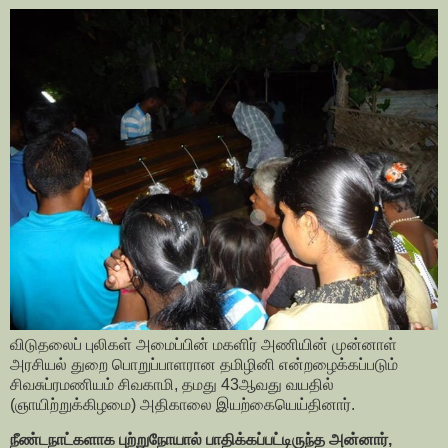
விடுதலைப் புலிகள் அமைப்பின் மகளிர் அணியின் முன்னாள்
அரசியல் துறை பொறுப்பாளரான தமிழினி என்றழைக்கப்படும்
சிவசுப்ரமணியம் சிவகாமி, தமது 43ஆவது வயதில்
(ஞாயிற்றுக்கிழமை) அதிகாலை இயற்கையெய்தினார்.
நீண்டநாட்களாக புற்றுநோயால் பாதிக்கப்பட்டிருந்த அன்னார்,