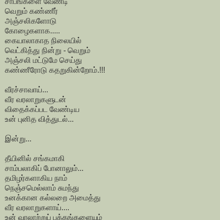
சாபங்களை வேண்டி
வெறும் கண்ணீர்
அஞ்சலிகளோடு
கோழைகளாக.....
கையாலாகாத நிலையில்
வெட்கித்து நின்று - வெறும்
அஞ்சலி மட்டுமே செய்து
கண்ணீரோடு கதறுகின்றோம்.!!!
வீரச்சாவாய்...
வீர வரலாறுகளுடன்
விதைக்கப்பட வேண்டிய
உன் புனித வித்துடல்...
இன்று...
தீயினில் சங்கமாகி
சாம்பலாகிப் போனாலும்...
தமிழர்களாகிய நாம்
நெஞ்சமெல்லாம் சுமந்து
உனக்கான கல்லறை அமைத்து
வீர வரலாறுகளாய்....
உன் வரலாற்றுப் பக்கங்களையும்