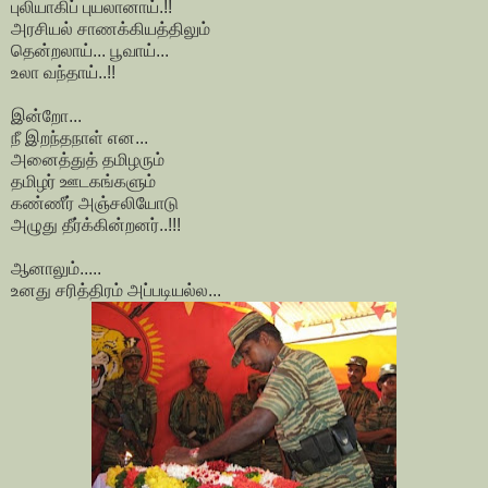
புலியாகிப் புயலானாய்.!!
அரசியல் சாணக்கியத்திலும்
தென்றலாய்... பூவாய்...
உலா வந்தாய்..!!
இன்றோ...
நீ இறந்தநாள் என...
அனைத்துத் தமிழரும்
தமிழர் ஊடகங்களும்
கண்ணீர் அஞ்சலியோடு
அழுது தீர்க்கின்றனர்..!!!
ஆனாலும்.....
உனது சரித்திரம் அப்படியல்ல...