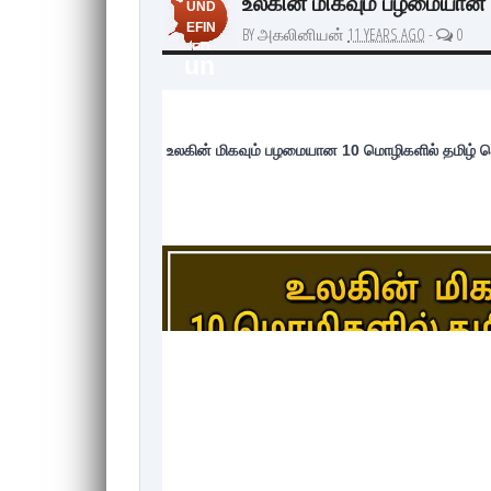
உலகின் மிகவும் பழமையான 
UND
EFIN
BY அகலினியன்
11 YEARS AGO
-
0
ED
un
de
fin
உலகின் மிகவும் பழமையான 10 மொழிகளில் தமிழ் ம
ed