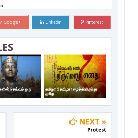
in
Google+
Linkedin
Pinterest
LES
ளின் தெய்வம் ஒரு
தமிழா நீ தமிழா? ஈழத்திலிருந்து
தமிழ...
NEXT »
Protest