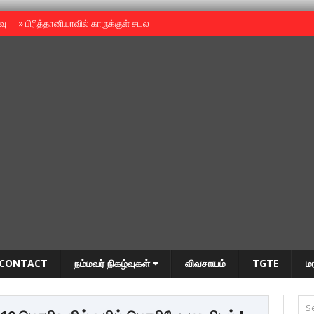
ைவு
»
பிரித்தானியாவில் காருக்குள் சடலம் -தமிழருடையதா ?
»
தியாகதீபம் அன்னை
CONTACT
நம்மவர் நிகழ்வுகள்
விவசாயம்
TGTE
ம