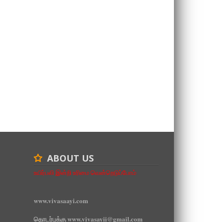
ABOUT US
உயிர்பலி இன்றி உரிமை வென்றெடுப்போம்
www.vivasaayi.com
தொடர்புக்கு www.vivasayii@gmail.com