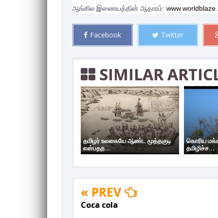
ஆங்கில இணையத்தின் ஆதாரம்:
 www.worldblaze.
Facebook
Twitter
SIMILAR ARTIC
தமிழர் உலகையே ஆண்ட மூத்தகுடி
கொரிய மக்க
என்பதற...
தமிழிச்ச...
« PREV
Coca cola