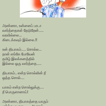
அண்ணா, உன்னைப் பாடா
வார்த்தைகள் தேடுறேன்.....
வரவில்லை...
கிடைக்கவும் இல்லை.!!
உன் தியாகம்..... சொல்ல...
நான் எங்கே போவேன்
தமிழ் இலக்கனத்தில்
இல்லை ஒரு வார்த்தை.....
தியாகம்.. என்ற சொல்லின் நீ
ஒத்த சொல்....
யாகம் என்ற சொல்லுக்கு....
நீ பொருளானாய்!
அண்ணா, தியாகத்தை யாரும்