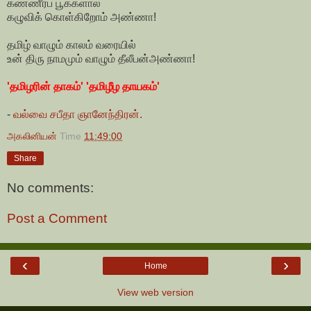
கண்ணீர்ப் பூக்களால்
கழுவிக் கொள்கிறோம் அண்ணா!
தமிழ் வாழும் காலம் வரையில்
உன் திரு நாமமும் வாழும் தீலீபன்அண்ணா!
'தமிழரின் தாகம்' 'தமிழீழ தாயகம்'
-
வல்வை சபீதா ஞானேந்திரன்.
அகலினியன்
Time
11:49:00
Share
No comments:
Post a Comment
‹
›
Home
View web version