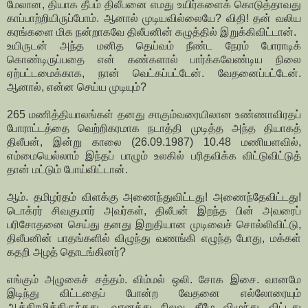
மேலான, தியாக தீபம் திலீபனை எமது உயிர்களைக் கொடுத்தாவது
காப்பாற்றியிருப்போம். ஆனால் முடியவில்லையே? விதி! தன் வலிய
கரங்களை மிக நன்றாகவே திலீபனின் கழுத்தில் இறுக்கிவிட்டான்.
உயிருடன் அந்த மனித தெய்வம் நீண்ட நேரம் போராடிக்
கொண்டிருப்பதை என் கண்களால் பார்க்கவேண்டிய நிலை
ஏற்பட்டமைக்காக, நான் வெட்கப்பட்டேன். வேதனைப்பட்டேன்.
ஆனால், என்ன செய்ய முடியும்?
265 மணித்தியாலங்கள் தனது சாகும்வரையிலான உண்ணாவிரதப்
போராட்டத்தை வெற்றிகரமாக நடாத்தி முடித்த அந்த தியாகத்
திலீபன், இன்று காலை (26.09.1987) 10.48 மணியளவில்,
எம்மையெல்லாம் இந்தப் பாழும் உலகில் பரிதவிக்க விட்டுவிட்டுத்
தான் மட்டும் போய்விட்டான்.
ஆம். தமிழர்தம் விளக்கு அணைந்துவிட்டது! அணைந்தேவிட்டது!
டொக்ரர் சிவகுமார் அவர்கள், திலீபன் இறந்த பின் அவரைப்
பரிசோதனை செய்து தனது இறுதியான முடிவைச் சொல்லிவிட்டு,
திலீபனின் பாதங்களில் விழுந்து வணங்கி எழுந்த போது, மக்கள்
கதறி அழத் தொடங்கினர்?
எங்கும் அழுகைச் சத்தம். விம்மல் ஒலி. சோக இசை. வானமே
இடிந்து விட்டதைப் போன்ற வேதனை எல்லோரையும்
ஆக்கிரமித்திருந்தது. வானத்து நிலவு கீழே விழுந்து விட்டது