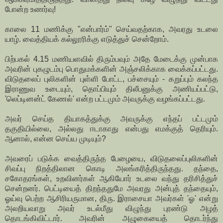
போன்ற உணர்வு!
காலை 11 மணிக்கு "என்பார்ம்" செய்வதற்காக, அவரது உடலை
யாழ். வைத்தியக் கல்லூரிக்கு எடுத்துச் சென்றோம்.
பிற்பகல் 4.15 மணியளவில் திரும்பவும் அதே மேடைக்கு முன்பாக
அவரின் புகழுடம்பு பொதுமக்களின் அஞ்சலிக்காக வைக்கப்பட்டது.
விடுதலைப் புலிகளின் புள்ளி போட்ட, பச்சையும் - கறுப்பும் கலந்த
இராணுவ உடையும், தொப்பியும் திலீபனுக்கு அணியப்பட்டு,
'லெப்டினன்ட் கேணல்' என்ற பட்டமும் அவருக்கு வழங்கப்பட்டது.
அவர் செய்த தியாகத்துக்கு அவருக்கு எந்தப் பட்டமும்
தகுதியில்லை, அல்லது ஈடாகாது என்பது எமக்குத் தெரியும்.
ஆனால், என்ன செய்ய முடியும்?
அவரைப் படுக்க வைத்திருந்த பேழையை, விடுதலைப்புலிகளின்
சிவப்பு நிறத்திலான கொடி அலங்கரித்திருந்தது. தந்தை,
சகோதரங்கள், உறவினர்கள் ஆகியோர் உடலை வந்து தரிசித்துச்
சென்றனர். பெட்டியைத் திறந்ததுமே அவரது அன்புத் தந்தையும்,
ஓய்வு பெற்ற ஆசிரியருமான, திரு. இராசையா அவர்கள் 'ஓ' என்று
அலறியவாறு அவர் உடல்மீது விழுந்து புரண்டு அழத்
தொடங்கிவிட்டார். அவரின் அழுகையைத் தொடர்ந்து