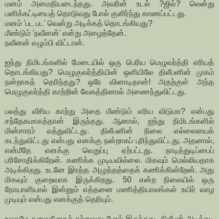
மனம் அமைதியடைந்தது. அவரின் உடல் ?ஜில்? லென்று
பனிக்கட்டியைத் தொடுவது போல் குளிர்ந்து காணப்பட்டது.
மனம் 'பட பட' வென்று அடிக்கத் தொடங்கியது?
மீண்டும் 'நவீனன்' என்று அழைத்தேன்.
நவீனன் எழும்பி விட்டான்.
ஐந்து நிமிடங்களில் மேடையில் ஒரு பெரிய மெழுவர்த்தி எரியத்
தொடங்கியது? மெழுகுவர்த்தியின் ஒளியிலே திலீபனின் முகம்
நன்றாகத் தெரிந்தது? ஒரே வினாடிதான்! அதற்குள் அந்த
மெழுகுவர்த்தி காற்றின் வேகத்தினால் அணைந்துவிட்டது.
பலத்து வீசிய காற்று அதை மீண்டும் எரிய விடுமா? என்பது
சந்தேகமாகத்தான் இருந்தது. ஆனால், ஐந்து நிமிடங்களில்
மின்சாரம் வந்துவிட்டது. திலீபனின் நிலை எல்லையைக்
கடந்துவிட்டது என்பது எனக்கு நன்றாகப் புரிந்துவிட்டது. அதனால்,
என்மீதே எனக்கு வெறுப்பு ஏற்பட்டது. நாடித்துடிப்பைப்
பரிசோதிக்கிறேன். கணிக்க முடியவில்லை. மிகவும் மெல்லியதாக
அடிக்கிறது. உடனே இரத்த அழுத்தத்தைக் கணிக்கின்றேன். அது
மிகவும் குறைவாக இருக்கிறது. 50 என்ற நிலையில் ஒரு
நோயாளியால் இன்னும் எத்தனை மணித்தியாலங்கள் உயிர் வாழ
முடியும் என்பது எனக்குத் தெரியும்.
உலகமே தலைகீழாகச் சுற்றுவது போல் இருந்தது. திலீபன் அடிக்கடி