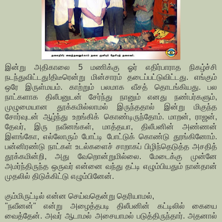
இன்று அதிகாலை 5 மணிக்கு ஓர் எதிர்பாராத நிகழ்ச்சி
நடந்துவிட்டது!திடீரென்று மின்சாரம் தடைப்பட்டுவிட்டது. எங்கும்
ஒரே இருள்மயம். காற்றும் பலமாக வீசத் தொடங்கியது. பல
நாட்களாக திலீபனுடன் சேர்ந்து நானும் எனது நண்பர்களும்,
முழுமையான தூக்கமில்லாமல் இருந்ததால் இன்று மிகுந்த
சோர்வுடன் ஆழ்ந்து உறங்கிக் கொண்டிருந்தோம். மாறன், ராஜன்,
தேவர், இரு நவீனங்கள், மாத்தயா, திலீபனின் அண்ணன்
இளங்கோ, எல்லோரும் போட்டி போட்டுக் கொண்டு தூங்கினோம்.
பன்னிரண்டு நாட்கள் உடல்களைச் சாறாகப் பிழிந்தெடுத்த அசதித்
தூக்கமின்றி, அது வேறொன்றுமில்லை. மேடைக்கு முன்னே
அமர்ந்திருந்த ஒருவர் என்னை வந்து தட்டி எழும்பியதும் நான்தான்
முதலில் திடுக்கிட்டு எழும்பினேன்.
கும்மிருட்டில் என்ன செய்வதென்று தெரியாமல்,
"நவீனன்" என்று அழைத்தபடி திலீபனின் கட்டிலில் கையை
வைத்தேன். அவர் ஆடாமல் அசையாமல் படுத்திருந்தார். அதனால்