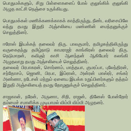
பொதுமக்களும், சிறு பிள்ளைகளைப் போல் குலுங்கிக் குலுங்கி
அழுத காட்சி நெஞ்சை உருக்கியது.
பொதுமக்கள் மணிக்கணக்காகக் காத்திருந்து, நீண்ட வரிசையிலே
வந்து தமது இறுதி அஞ்சலியை மண்ணின் மைந்தனுக்குச்
செலுத்தினர்.
ஈரோஸ் இயக்கத் தலைவர் திரு. பாலகுமார், தமிழகத்திலிருந்து
வருகைதந்து தமிழ்நாடு காமராஜர் காங்கிரஸ் தலைவர் திரு.
நெடுமாறன், கவிஞர் காசி ஆனந்தன் ஆகியோர் கலங்கி
அழுதவாறு தமது அஞ்சலியைச் செலுத்தினர்.
தலைவர் பிரபாகரன், சொர்ணம், மாத்தயா, குமரப்பா, புலேந்திரன்,
சந்தோசம், ஜொனி, பிரபா, இம்ரான், அன்ரன் மாஸ்ரர், சங்கர்
அண்ணா, நடேசன் மற்றும் ஏனைய இயக்க உறுப்பினர்களும் தத்தம்
இறுதி அஞ்சலியைத் தமது தோழனுக்குச் செலுத்தினர்.
சாஜகான், நரேன், அருணா, சிறி, ராஜன், தினேஸ் போன்றோர்
தம்மைச் சமாளிக்க முடியாமல் விம்மி விம்மி அழுதனர்.