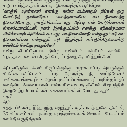
கூறிய வார்த்தைகள் எனக்கு நினைவுக்கு வருகின்றன.
'வாஞ்சி அண்ணை! எனக்கு என்ன நடந்தாலும் நீங்கள் ஒரு
சொட்டுத் தண்ணீர்கூட பலவந்தமாகவோ, சுய நினைவற்ற
நிலையிலோ தர முயற்சிக்கக்கூடாது. அப்படி என் கோரிக்கைகள்
நிறைவேறாவிட்டால் நான் இறக்குமட்டும் எனக்கு எந்தவிதமான
சிகிச்சையும் அளிக்கக் கூடாது. சுயநினைவோடு என்றாலும் சரி.சுய
நினைவில்லை என்றாலும் சரி. இதுக்குச் சம்பதிக்கிறனெண்டு
சத்தியம் செய்து தாருங்கோ'
என்று விடாப்பிடியாக நின்று என்னிடம் சத்தியம் வாங்கிய
பிறகுதான் உண்ணாவிரதப் போராட்டத்தை ஆரம்பித்தார் அவர்.
அப்படியிருக்க, அவர் விருப்பத்துக்கு மாறாக எப்படி அவருக்குச்
சிகிச்சையளிப்பேன்? எப்படி அவருக்கு நீர் ஊட்டுவேன்?
மனிதநேயத்தையும் - அதன் தார்ப்பரியங்களையும் மதிக்கும் ஓர்
வைத்திய சேவையாளன் என்ற நிலையைத் திலீபன் விஷயத்தில்
நிறைவேற்ற விடாமல் என் கைகளைக் கட்டிப் போட்டது எது?.......
எது?
ஆம்.
சத்தியம்! என்ற இந்த ஐந்து எழுத்துக்களுக்காகத் தானே திலீபன்,
?அகிம்சை? என்ற நான்கு எழுத்துக்களைக் கொண்ட போராட்டக்
களத்தில் குதித்தான்.