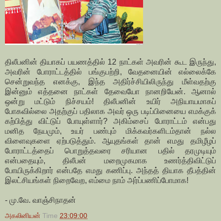
திலீபனின் தியாகப் பயணத்தில் 12 நாட்கள் அவரின் கூட இருந்து,
அவரின் போராட்டத்தில் பங்குபற்றி, வேதனையின் எல்லைக்கே
சென்றுவந்த எனக்கு, இந்த அதிர்ச்சியிலிருந்து மீள்வதற்கு
இன்னும் எத்தனை நாட்கள் தேவையோ நானறியேன். ஆனால்
ஒன்று மட்டும் நிச்சயம்! திலீபனின் உயிர் அநியாயமாகப்
போகவில்லை அதற்குப் பதிலாக அவர் ஒரு படிப்பினையை எமக்குக்
கற்பித்து விட்டுப் போயுள்ளார்? அகிம்சைப் போராட்டம் என்பது
மனித நேயமும், உயர் பண்பும் மிக்கவர்களிடம்தான் நல்ல
விளைவுகளை ஏற்படுத்தும். ஆயுதங்கள் தான் எமது தமிழீழப்
போராட்டத்தைப் பொறுத்தவரை சரியான பதில் தரமுடியும்
என்பதையும், திலீபன் மறைமுகமாக உணர்த்திவிட்டுப்
போயிருக்கிறார் என்பதே எமது கணிப்பு. அந்தத் தியாக தீபத்தின்
இலட்சியங்கள் நிறைவேற, எம்மை நாம் அர்ப்பணிப்போமாக!
- மு.வே. வாஞ்சிநாதன்
அகலினியன்
Time
23:09:00