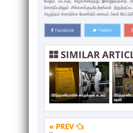
மேலும், வடக்கு, கிழக்கிலிருந்து இராணுவத்தை அக
கொடுப்பதிலும் சிங்களக்குடியேற்றங்கள் நிறுத்தப
அழுத்தம் கொடுக்க வேண்டும் எனவும் அவர் கேட்டு
Facebook
Twitter
SIMILAR ARTIC
பிரித்தானியாவில் காருக்குள் சடலம்
பிரித்தானி
-...
உதவி
« PREV