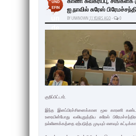
காணி சுவீகரிப்பு, சிங்களக் 
UND
ஐ.நாவில் சுரேஸ் பிரேமச்சந்த
EFIN
ED
un
BY UNKNOWN
11 YEARS AGO
-
0
de
fin
ed
குறிப்பிட்டார்.
இந்த இனப்பிரச்சினைக்கான மூல காரணி கண்ட
உரையின்போது வலியுறுத்திய சுரேஸ் பிரேமச்சந்
நல்லிணக்கத்தை ஏற்படுத்த முடியும் எனவும் சுட்டிக்காட