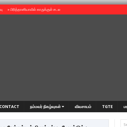
ைவு
»
பிரித்தானியாவில் காருக்குள் சடலம் -தமிழருடையதா ?
»
தியாகதீபம் அன்னை
CONTACT
நம்மவர் நிகழ்வுகள்
விவசாயம்
TGTE
ம