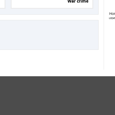
War crime
Ho
மரண