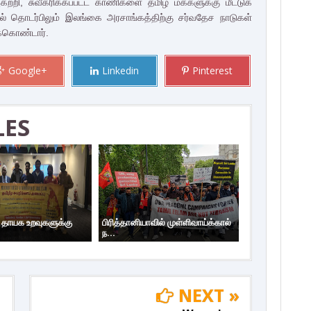
ற்றி, சுவீகரிக்கப்பட்ட காணிகளை தமிழ் மக்களுக்கு மீட்டுக்
்படல் தொடர்பிலும் இலங்கை அரசாங்கத்திற்கு சர்வதேச நாடுகள்
க்கொண்டார்.
Google+
Linkedin
Pinterest
LES
ய தாயக உறவுகளுக்கு
பிரித்தானியாவில் முள்ளிவாய்க்கால்
ந...
NEXT »