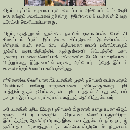
விஜய் நடிப்பில் உருவான புலி திரைப்படம் அக்டோபர் 1 ம் தேதி
உலகெங்கும் வெளியாகவிருக்கிறது. இந்நிலையில் படத்தின் 2 வது
டிரெய்லர் வெளியாகியுள்ளது.
விஜய், சுருதிஹசன், ஹன்சிகா நடிப்பில் உருவாகியுள்ள பேண்டசி
திரைப்படம் ‘புலி'. இப்படத்தை சிம்புதேவன் இயக்கியுள்ளார்.
ஸ்ரீதேவி கபூர், சுதீப், பிரபு, வித்யுலேகா ராமன் உள்ளிட்டோரும்
முக்கிய கதாபாத்திரத்தில் நடித்துள்ளனர். இப்படத்தின் டீசர்,
டிரைலர், பாடல்கள் வெளியாகி ரசிகர்களிடையே பெரும் வரவேற்பை
பெற்றுள்ளது. இந்நிலையில், வருகிற அக்டோபர் 1-ந்தேதி இப்படம்
உலகமெங்கும் வெளியாகவிருக்கிறது.
ஏற்கெனவே, வெளியான இப்படத்தின் முதல் டிரெய்லர் கடந்த மாதம்
வெளியாகி பல்வேறு சாதனைகளை முறியடித்துள்ளது. புலி
படத்தின் முதல் டிரெய்லரை விட புலி படத்தின் 2 வது டிரெய்லர்
நன்றாக இருப்பதாக ரசிகர்கள் கருத்துத் தெரிவித்துள்ளனர்.
புலி படத்தின் புதிய (2வது) டிரெய்லர் இதுதான் என்று நடிகர் விஜய்
தனது ட்விட்டர் பக்கத்தில் டிரெய்லரை வெளியிட்டிருக்கிறார்.
இப்படத்திற்கு தேவிஸ்ரீ பிரசாத் இசையமைத்துள்ளார். நட்டி நடராஜ்
ஒளிப்பதிவு அமைத்துள்ளார். எஸ்.கே.டி.ஸ்டுடியோஸ் நிறுவனம்