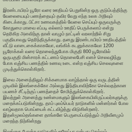
இரண்டாயிரம் யூரோ வரை ஊதியம் பெறுகின்ற ஒரு குடும்பத்திற்கு
வேலையையும் பணத்தையும் தவிர வேறு எந்த உலக அறிவும்
கிடைக்காது. பிட்சா உணவகத்தில் வேலை செய்யும் ஒருவருக்கு
கோதுமை மாவை எப்படி எல்லாம் ஊதிப் பெருக்கலாம் என்று
தெரிகிற அளவிற்கு தான் வாழும் நாட்டின் வரலாற்றில் சிறு
பகுதியாவது தெரிந்திருக்காது. தனது இரண்டாயிரம் ஊதியத்தில்
வீட்டு வாடைகைக்காகவோ, வங்கிக் கடனுக்காகவோ 1200
யூரோக்கள் வரை தொலைந்துபோக மிகுதி 800 யூரோவில்
ஒருபகுதி மின்சாரக் கட்டணம் தொலைபேசி எனச் செலவழிந்து
போக எஞ்சிய பணத்தில் உணவு உடை என்ற எஞ்சிய செலவுகளை
முடித்துக்கொள்கிறார்.
இவை அனைத்திலும் சிக்கனமாக வாழ்ந்தால் ஒரு வருடத்தின்
முடிவில் இலங்கைக்கோ அல்லது இந்தியாவிற்கோ செல்வதற்கான
பயணச் சீட்டிற்குப் பணத்தைச் சேமித்துக்கொள்கிறார்.
இவற்றுள் அனைத்து உண்மைகளும் இலங்கையிலிருப்பவர்களுக்கு
மறைக்கப்படுகின்றது. தாம் புலம்பெயர் நாடுகளில் மன்னர்கள் போல
வாழ்வதாக பொய்யைக் கட்டவிழ்த்து விடுகின்றனர்.
இதன்மூலம்தங்களை தாங்களே பெருமைப்படுத்தும் அறிவீனமும்
மறைந்த நிற்கின்றது
இலங்கை போன்ற நாடுகளில் ஐரோப்பா என்பது செல்வம்