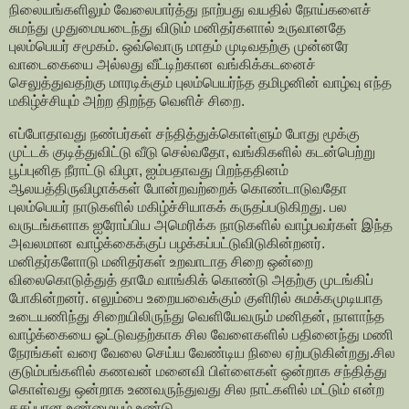
நிலையங்களிலும் வேலைபார்த்து நாற்பது வயதில் நோய்களைச்
சுமந்து முதுமையடைந்து விடும் மனிதர்களால் உருவானதே
புலம்பெயர் சமூகம். ஒவ்வொரு மாதம் முடிவதற்கு முன்னரே
வாடைகையை அல்லது வீட்டிற்கான வங்கிக்கடனைச்
செலுத்துவதற்கு மாரடிக்கும் புலம்பெயர்ந்த தமிழனின் வாழ்வு எந்த
மகிழ்ச்சியும் அற்ற திறந்த வெளிச் சிறை.
எப்போதாவது நண்பர்கள் சந்தித்துக்கொள்ளும் போது மூக்கு
முட்டக் குடித்துவிட்டு வீடு செல்வதோ, வங்கிகளில் கடன்பெற்று
பூப்புனித நீராட்டு விழா, ஐம்பதாவது பிறந்ததினம்
ஆலயத்திருவிழாக்கள் போன்றவற்றைக் கொண்டாடுவதோ
புலம்பெயர் நாடுகளில் மகிழ்ச்சியாகக் கருதப்படுகிறது. பல
வருடங்களாக ஐரோப்பிய அமெரிக்க நாடுகளில் வாழ்பவர்கள் இந்த
அவலமான வாழ்க்கைக்குப் பழக்கப்பட்டுவிடுகின்றனர்.
மனிதர்களோடு மனிதர்கள் உறவாடாத சிறை ஒன்றை
விலைகொடுத்துத் தாமே வாங்கிக் கொண்டு அதற்கு முடங்கிப்
போகின்றனர். எலும்பை உறையவைக்கும் குளிரில் சுமக்கமுடியாத
உடையணிந்து சிறையிலிருந்து வெளியேவரும் மனிதன், நாளாந்த
வாழ்க்கையை ஓட்டுவதற்காக சில வேளைகளில் பதினைந்து மணி
நேரங்கள் வரை வேலை செய்ய வேண்டிய நிலை ஏற்படுகின்றது.சில
குடும்பங்களில் கணவன் மனைவி பிள்ளைகள் ஒன்றாக சந்தித்து
கொள்வது ஒன்றாக உணவருந்துவது சில நாட்களில் மட்டும் என்ற
கசப்பான உண்மையும் உண்டு