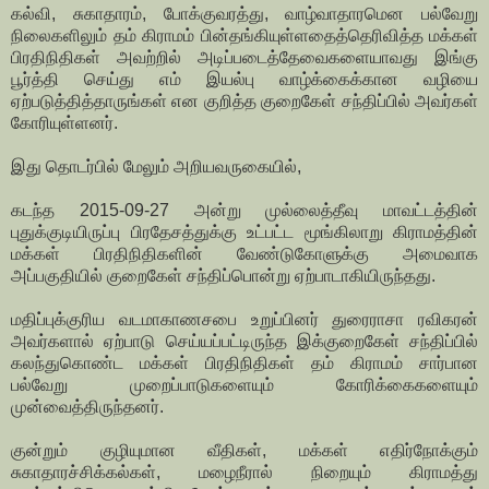
கல்வி, சுகாதாரம், போக்குவரத்து, வாழ்வாதாரமென பல்வேறு
நிலைகளிலும் தம் கிராமம் பின்தங்கியுள்ளதைத்தெரிவித்த மக்கள்
பிரதிநிதிகள் அவற்றில் அடிப்படைத்தேவைகளையாவது இங்கு
பூர்த்தி செய்து எம் இயல்பு வாழ்க்கைக்கான வழியை
ஏற்படுத்தித்தாருங்கள் என குறித்த குறைகேள் சந்திப்பில் அவர்கள்
கோரியுள்ளனர்.
இது தொடர்பில் மேலும் அறியவருகையில்,
கடந்த 2015-09-27 அன்று முல்லைத்தீவு மாவட்டத்தின்
புதுக்குடியிருப்பு பிரதேசத்துக்கு உட்பட்ட மூங்கிலாறு கிராமத்தின்
மக்கள் பிரதிநிதிகளின் வேண்டுகோளுக்கு அமைவாக
அப்பகுதியில் குறைகேள் சந்திப்பொன்று ஏற்பாடாகியிருந்தது.
மதிப்புக்குரிய வடமாகாணசபை உறுப்பினர் துரைராசா ரவிகரன்
அவர்களால் ஏற்பாடு செய்யப்பட்டிருந்த இக்குறைகேள் சந்திப்பில்
கலந்துகொண்ட மக்கள் பிரதிநிதிகள் தம் கிராமம் சார்பான
பல்வேறு முறைப்பாடுகளையும் கோரிக்கைகளையும்
முன்வைத்திருந்தனர்.
குன்றும் குழியுமான வீதிகள், மக்கள் எதிர்நோக்கும்
சுகாதாரச்சிக்கல்கள், மழைநீரால் நிறையும் கிராமத்து