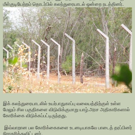
மீள்குடியேற்றம் தொடர்பில் கலந்துரையாடல் ஒன்றை நடத்தினர்.
இக் கலந்துரையாடலில் உயர்பாதுகாப்பு வலையத்திற்குள் உள்ள
மேலும் சில பகுதிகளை விடுவிக்குமாறு யாழ்.அரச அதிகாரிகளால்
கோரிக்கை விடுக்கப்பட்டிருந்தது.
இவ்வாறான பல கோரிக்கைகளை உடனடியாகவே பாடைத் தரப்பினர்
நிராகரித்துவிட்டனர்.