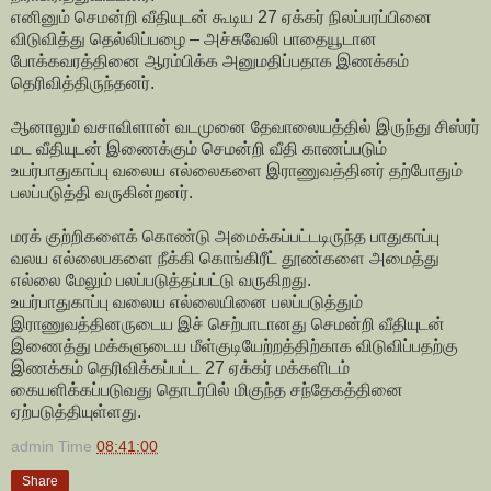
எனினும் செமன்றி வீதியுடன் கூடிய 27 ஏக்கர் நிலப்பரப்பினை
விடுவித்து தெல்லிப்பழை – அச்சுவேலி பாதையூடான
போக்கவரத்தினை ஆரம்பிக்க அனுமதிப்பதாக இணக்கம்
தெரிவித்திருந்தனர்.
ஆனாலும் வசாவிளான் வடமுனை தேவாலையத்தில் இருந்து சிஸ்ரர்
மட வீதியுடன் இணைக்கும் செமன்றி வீதி காணப்படும்
உயர்பாதுகாப்பு வலைய எல்லைகளை இராணுவத்தினர் தற்போதும்
பலப்படுத்தி வருகின்றனர்.
மரக் குற்றிகளைக் கொண்டு அமைக்கப்பட்டடிருந்த பாதுகாப்பு
வலய எல்லைபகளை நீக்கி கொங்கிரீட் தூண்களை அமைத்து
எல்லை மேலும் பலப்படுத்தப்பட்டு வருகிறது.
உயர்பாதுகாப்பு வலைய எல்லையினை பலப்படுத்தும்
இராணுவத்தினருடைய இச் செற்பாடானது செமன்றி வீதியுடன்
இணைத்து மக்களுடைய மீள்குடியேற்றத்திற்காக விடுவிப்பதற்கு
இணக்கம் தெரிவிக்கப்பட்ட 27 ஏக்கர் மக்களிடம்
கையளிக்கப்படுவது தொடர்பில் மிகுந்த சந்தேகத்தினை
ஏற்படுத்தியுள்ளது.
admin
Time
08:41:00
Share