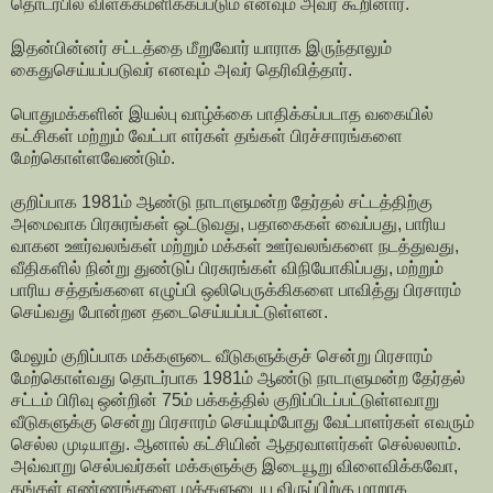
தொடர்பில் விளக்கமளிக்கப்படும் எனவும் அவர் கூறினார்.
இதன்பின்னர் சட்டத்தை மீறுவோர் யாராக இருந்தாலும்
கைதுசெய்யப்படுவர் எனவும் அவர் தெரிவித்தார்.
பொதுமக்களின் இயல்பு வாழ்க்கை பாதிக்கப்படாத வகையில்
கட்சிகள் மற்றும் வேட்பா ளர்கள் தங்கள் பிரச்சாரங்களை
மேற்கொள்ளவேண்டும்.
குறிப்பாக 1981ம் ஆண்டு நாடாளுமன்ற தேர்தல் சட்டத்திற்கு
அமைவாக பிரசுரங்கள் ஒட்டுவது, பதாகைகள் வைப்பது, பாரிய
வாகன ஊர்வலங்கள் மற்றும் மக்கள் ஊர்வலங்களை நடத்துவது,
வீதிகளில் நின்று துண்டுப் பிரசுரங்கள் விநியோகிப்பது, மற்றும்
பாரிய சத்தங்களை எழுப்பி ஒலிபெருக்கிகளை பாவித்து பிரசாரம்
செய்வது போன்றன தடைசெய்யப்பட்டுள்ளன.
மேலும் குறிப்பாக மக்களுடை வீடுகளுக்குச் சென்று பிரசாரம்
மேற்கொள்வது தொடர்பாக 1981ம் ஆண்டு நாடாளுமன்ற தேர்தல்
சட்டம் பிரிவு ஒன்றின் 75ம் பக்கத்தில் குறிப்பிடப்பட்டுள்ளவாறு
வீடுகளுக்கு சென்று பிரசாரம் செய்யும்போது வேட்பாளர்கள் எவரும்
செல்ல முடியாது. ஆனால் கட்சியின் ஆதரவாளர்கள் செல்லலாம்.
அவ்வாறு செல்பவர்கள் மக்களுக்கு இடையூறு விளைவிக்கவோ,
தங்கள் எண்ணங்களை மக்களுடைய விருப்பிற்கு மாறாக