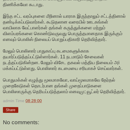
திணிக்கவோ கூடாது.
இந்த சட்ட வரம்புகளை மீறினால் யாராக இருந்தாலும் சட்டத்தினால்
தண்டிக்கப்படுவார்கள். கூடுதலான வரையில் ஊடகங்கள்
வாயிலாக வேட்பாளர்கள் தங்கள் கருத்துக்களை மற்றும்
விளம்பரங்களை கொண்டுவருவது பொருத்தமானதாக இருக்கும்
எனவும் பொலிஸ் நிலையப் பொறுப்பதிகாரி தெரிவித்தார்.
மேலும் பொலிஸார் பாதுகாப்பு கடமைகளுக்காக
தயார்ப்படுத்தப்பட்டுள்ளார்கள். 11 நடமாடும் சேவைகள்
நடத்தப்படுகின்றன. மேலும் விசேட தகவல் மத்திய நிலையம் அi
மக்கப்பட்டுள்ளது. பொலிஸார் கடமையை சரியாகச் செய்வார்கள்.
பொதுமக்கள் எழுத்து மூலமாகவோ, வாய்மூலமாகவே தேர்தல்
முறைகேடுகள் தொடர்பான தங்கள் முறைப்பாடுகளை
பொலிஸாருக்கு தெரியப்படுத்தலாம் எனவுமு; வூட்லர் தெரிவித்தார்.
admin
Time
08:28:00
Share
No comments: