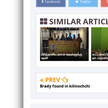
Facebook
Twitter
SIMILAR ARTIC
பிரித்தானிய தாயக உறவுகளுக்கு
கூட்டமைப்ப
உதவி
நாடாளுமன்ற
« PREV
Brady found in kilinochchi