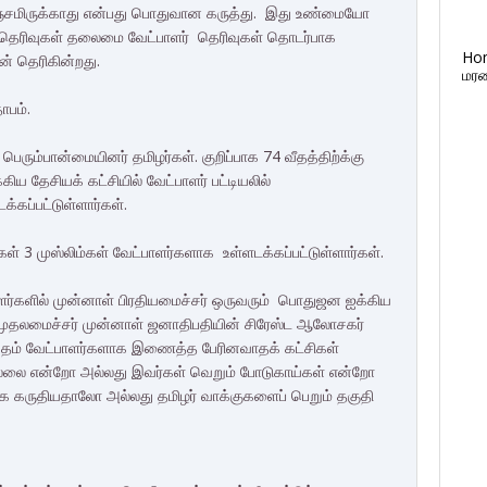
 பஞ்சமிருக்காது என்பது பொதுவான கருத்து. இது உண்மையோ
ர் தெரிவுகள் தலைமை வேட்பாளர் தெரிவுகள் தொடர்பாக
Ho
் தெரிகின்றது.
மரண
ாபம்.
 பெரும்பான்மையினர் தமிழர்கள். குறிப்பாக 74 வீதத்திற்க்கு
்கிய தேசியக் கட்சியில் வேட்பாளர் பட்டியலில்
க்கப்பட்டுள்ளார்கள்.
 3 முஸ்லிம்கள் வேட்பாளர்களாக உள்ளடக்கப்பட்டுள்ளார்கள்.
ாளர்களில் முன்னாள் பிரதியமைச்சர் ஒருவரும் பொதுஜன ஐக்கிய
் முதலமைச்சர் முன்னாள் ஜனாதிபதியின் சிரேஸ்ட ஆலோசகர்
ை தம் வேட்பாளர்களாக இணைத்த பேரினவாதக் கட்சிகள்
ல்லை என்றோ அல்லது இவர்கள் வெறும் போடுகாய்கள் என்றோ
 கருதியதாலோ அல்லது தமிழர் வாக்குகளைப் பெறும் தகுதி