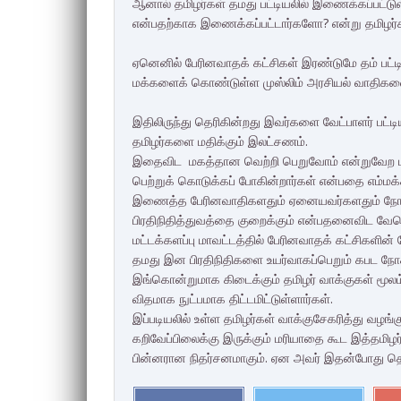
ஆனால் தமிழர்கள் தமது பட்டியலில் இணைக்கப்பட்டு
என்பதற்காக இணைக்கப்பட்டார்களோ? என்று தமிழர்கள
ஏனெனில் பேரினவாதக் கட்சிகள் இரண்டுமே தம் பட்
மக்களைக் கொண்டுள்ள முஸ்லிம் அரசியல் வாதிகளைய
இதிலிருந்து தெரிகின்றது இவர்களை வேட்பாளர் பட
தமிழர்களை மதிக்கும் இலட்சணம்.
இதைவிட மகத்தான வெற்றி பெறுவோம் என்றுவேற மார்
பெற்றுக் கொடுக்கப் போகின்றார்கள் என்பதை எம்மக்
இணைத்த பேரினவாதிகளதும் ஏனையவர்களதும் நோக்க
பிரதிநிதித்துவத்தை குறைக்கும் என்பதனைவிட வேற
மட்டக்களப்பு மாவட்டத்தில் பேரினவாதக் கட்சிகளின்
தமது இன பிரதிநிதிகளை உயர்வாகப்பெறும் கபட நோக்
இங்கொன்றுமாக கிடைக்கும் தமிழர் வாக்குகள் மூலம்
விதமாக நுட்பமாக திட்டமிட்டுள்ளார்கள்.
இப்படியலில் உள்ள தமிழர்கள் வாக்குசேகரித்து வழங்க
கறிவேப்பிலைக்கு இருக்கும் மரியாதை கூட இத்தமிழர
பின்னரான நிதர்சனமாகும். ஏன அவர் இதன்போது தெர