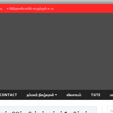
ைவு
»
பிரித்தானியாவில் காருக்குள் சடலம் -தமிழருடையதா ?
»
தியாகதீபம் அன்னை
CONTACT
நம்மவர் நிகழ்வுகள்
விவசாயம்
TGTE
ம