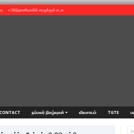
ைவு
»
பிரித்தானியாவில் காருக்குள் சடலம் -தமிழருடையதா ?
»
தியாகதீபம் அன்னை
CONTACT
நம்மவர் நிகழ்வுகள்
விவசாயம்
TGTE
ம