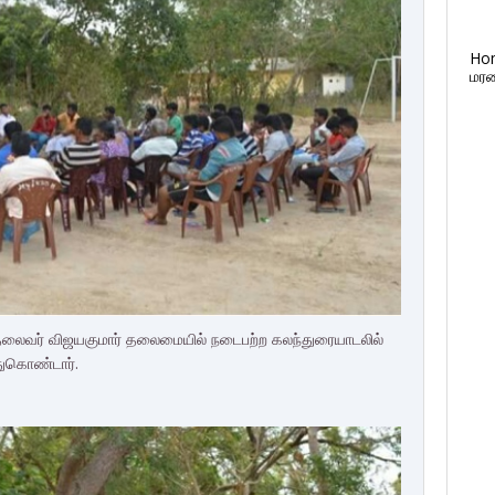
Ho
மரண
க தலைவர் விஜயகுமார் தலைமையில் நடைபற்ற கலந்துரையாடலில்
்துகொண்டார்.