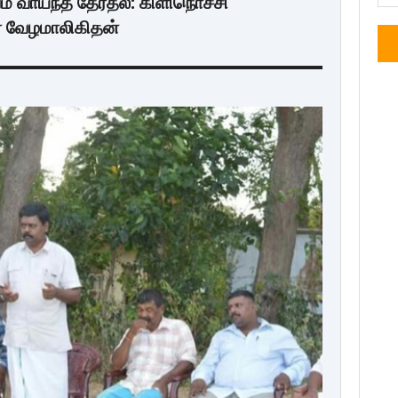
ம் வாய்ந்த தேர்தல்: கிளிநொச்சி
் வேழமாலிகிதன்