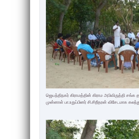
ஜெயந்திநகர் கிராமத்தின் கிராம அபிவிருத்தி சங்
முன்னாள் பா.உறுப்பினர் சி.சிறீதரன் விசேடமாக கலந