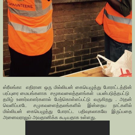
ஸ்ரீலங்கா எதிரான ஒரு மில்லியன் கையெழுத்து போராட்டத்தின்
பரப்புரை மையங்களாக சமூகவலைத்தளங்கள் பயன்படுத்தபட்டு
தமிழ் உணர்வாளர்களால் மேற்கொள்ளப்பட்டு வருகிறது . அதன்
வெளிப்பாடே சமுகவளைத்தலங்களில் இன்றைய நாட்களில்
மில்லியன் கையெழுத்து போராட்ட பதிவுகலாகவே இருப்பதை
அனைவராலும் அவதானிக்க கூடியதாக உள்ளது.