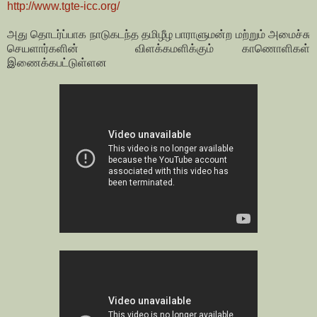
http://www.tgte-icc.org/
அது தொடர்ப்பாக நாடுகடந்த தமிழீழ பாராளுமன்ற மற்றும் அமைச்சு
செயளார்களின் விளக்கமளிக்கும் காணொளிகள்
இணைக்கபட்டுள்ளன