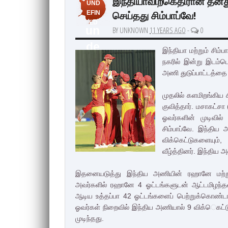
இந்தியாவிற்கெதிரான தனது
UND
செய்தது சிம்பாப்வே!
EFIN
ED
un
BY UNKNOWN
11 YEARS AGO
-
0
de
இந்தியா மற்றும் சி
fin
நகரில் இன்று இடம்பெ
அணி துடுப்பாட்டத்தை 
ed
முதலில் களமிறங்கிய 
குவித்தார். மசாகட்சா
ஓவர்களின் முடிவில்
சிம்பாப்வே. இந்திய அ
விக்கெட்டுகளையும்,
வீழ்த்தினர். இந்திய
இதனையடுத்து இந்திய அணியின் ரஹானே மற்றும் 
அவர்களில் ரஹானே 4 ஓட்டங்களுடன் ஆட்டமிழந்ததை
ஆடிய உத்தப்பா 42 ஓட்டங்களைப் பெற்றுக்கொண்ட
ஓவர்கள் நிறைவில் இந்திய அணியால் 9 விக்ெகட்
முடிந்தது.