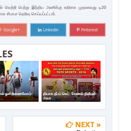
ல் வெற்றி பெற்று இந்திய அணிக்கு எதிராக முதலாவது டி20
 சிபாபா தெரிவு செய்யப்பட்டார்.
Google+
Linkedin
Pinterest
LES
ால் ஓன்றிணைவோம்-
தியாக தீபம் லெப். கேணல் திலீபன்
..
அவர...
NEXT »