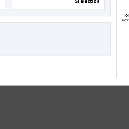
Sl election
Ho
மரண