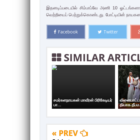
இதனடிப்படையில் சிம்பாப்வே அணி 10 ஓட்டங்களா
வெற்றியைப் பெற்றுக்கொண்டது. போட்டியின் நாயகனாக
Facebook
Twitter
SIMILAR ARTIC
சமர்களநாயகன் மாவீரன் பிரிகேடியர்
விளையாட்ட
பா...
தியாக தீபம.
« PREV