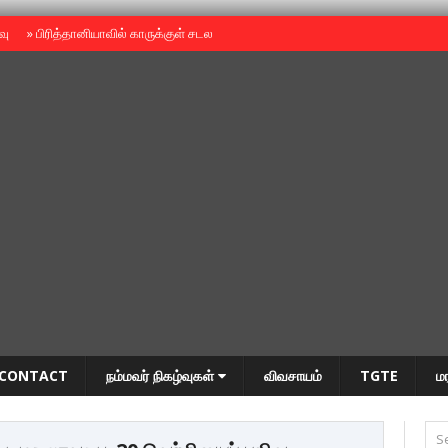
ைவு
»
பிரித்தானியாவில் காருக்குள் சடலம் -தமிழருடையதா ?
»
தியாகதீபம் அன்னை
CONTACT
நம்மவர் நிகழ்வுகள்
விவசாயம்
TGTE
ம