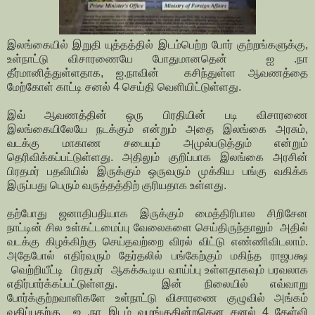
இலங்கையில் இறுதி யுத்தத்தில் இடம்பெற்ற போர் குற்றங்களுக்கு,
உள்நாட்டு விசாரணையே போதுமானதென் ஐ .நா
தீர்மானித்துள்ளதாக, ஐ.நாவின் கசிந்துள்ள ஆவணத்தை
மேற்கோள் காட்டி சனல் 4 செய்தி வெளியிட்டுள்ளது.
இவ் ஆவணத்தின் ஒரு பிரதியின் படி விசாரணை
இலங்கையிலேயே நடக்கும் என்றும் அதை இலங்கை அரசும்,
வடக்கு மாகாண சபையும் அமுல்படுத்தும் என்றும்
தெரிவிக்கப்பட்டுள்ளது. அதிலும் குறிப்பாக இலங்கை அரசின்
பிரதமர் பதவியில் இருக்கும் ஒருவரும் முக்கிய பங்கு வகிக்க
இருப்பது பெரும் வருத்தத்திற் குரியதாக உள்ளது.
தற்போது ஜனாதிபதியாக இருக்கும் மைத்திரிபால சிறிசேன
நாட்டின் சில உள்கட்டமைப்பு வேலைகளை செய்திருந்தாலும் அதில்
வடக்கு கிழக்கிற்கு செய்தவற்றை விரல் விட்டு எண்ணிவிடலாம்.
அதேபோல் எதிர்வரும் தேர்தலில் பங்கேற்கும் மகிந்த ராஜபக்ஷ
வெற்றியீட்டி பிரதமர் ஆகக்கூடிய வாய்ப்பு உள்ளதாகவும் பரவலாக
எதிர்பார்க்கப்பட்டுள்ளது. இன் நிலையில் எவ்வாறு
போர்க்குற்றவாளிகளே உள்நாட்டு விசாரணை குழுவில் அங்கம்
வகிப்பதற்கு ஐ .நா இடம் வழங்குகின்றதென சனல் 4 கேள்வி