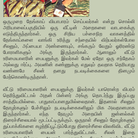
ஒருமுறை தேங்காய் வியாபாரம் செய்பவர்கள் என்று சொல்லி
அரியாலைப்பகுதியில் ஒரு வீட்டின் அறைகளை வாடகைக்கு
எடுத்திருந்தார்கள். ஒரு சிறிய பச்சைநிற வாகனத்தில்
தேங்காய்களை வாங்கி உரித்து சந்தையில் விற்பவர்கள்போல
சீலனும், அப்பையா அண்ணையும், சங்கரும் வேறும் ஓரிரண்டு
போராளிகளும் அங்கு இருந்தார்கள். ஆனாலும் வீட்டு
உரிமையாளரின் பையனுக்கு இவர்கள் மேல் ஏதோ ஒரு சந்தேகம்
அல்லது ஈர்ப்பு. அவனின் கண்ணுக்கு எதுவும் தவறாக தெரியாது
வண்ணமே சீலன் தனது நடவடிக்கைகளை தினமும்
மேற்கொண்டிருந்தான்.
வீட்டு உரிமையாளரின் பையனுக்கு இவர்கள் யாரொன்ற விபரம்
தெரிந்துவிட்டால் அதன் பின்னர் அங்கு தொடர்ந்து இருப்பது
சாத்தியமில்லை. பாதுகாப்பானதுமில்லைதான். இதனால் சீலனும்
தோழர்களும் பேச்சிலும் நடவடிக்கைகளிலும் மிக அவதானமாக
இருந்தார்கள். எந்த நேரமும் அறையின் ஜன்னல்கள்
திரைச்சீலையால் மூடப்பட்டிருக்கும். ஒருநாள் சீலனும் தோழர்களும்
துப்பாக்கிகளை கழற்றிப்பூட்டும்போது திரைச்சீலை விலகிவிட வீட்டு
உரிமையாளரின் பையன் பார்த்துவிட்டான். சீலன் இதை