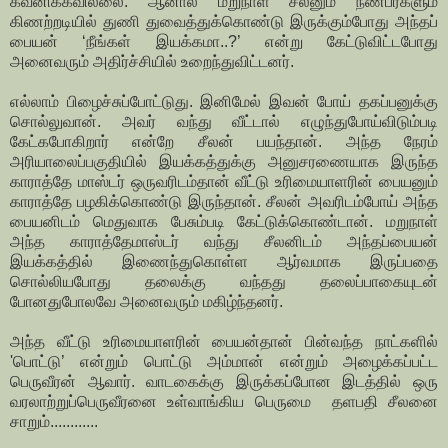
கவனிக்கவில்லை. ஆனால் மறுநாள் சீலனும் நண்பர்களும்
கிணற்றடியில் துணி துவைத்துக்கொண்டு இருக்கும்போது அந்தப்
பையன் ‘நீங்கள் இயக்கமா..?’ என்று கேட்டுவிட்டபோது
அனைவரும் அதிர்ச்சியில் உறைந்துவிட்டனர்.
எல்லாம் பிழைச்சுப்போட்டுது. இனிமேல் இவன் போய் தகப்பனுக்கு
சொல்லுவான். அவர் வந்து வீட்டால் எழுந்துபோய்விடும்படி
கேட்கபோகிறார் என்றே சீலன் பயந்தான். அந்த நேரம்
அரியாலைப்பகுதியில் இயக்கத்துக்கு அனுசரணையாக இருந்த
காராத்தே மாஸ்டர் ஒருவரிடம்தான் வீட்டு உரிமையாளரின் பையனும்
காராத்தே பழகிக்கொண்டு இருந்தான். சீலன் அவரிடம்போய் அந்த
பையனிடம் மெதுவாக பேசும்படி கேட்டுக்கொண்டான். மறுநாள்
அந்த காராத்தேமாஸ்டர் வந்து சீலனிடம் அந்தப்பையன்
இயக்கத்தில் இணைந்துகொள்ள ஆர்வமாக இருப்பதை
சொல்லியபோது தலைக்கு வந்தது தலைப்பாகையுடன்
போனதுபோலவே அனைவரும் மகிழ்ந்தனர்.
அந்த வீட்டு உரிமையாளரின் பையன்தான் பின்வந்த நாட்களில்
'பொட்டு’ என்றும் பொட்டு அம்மான் என்றும் அழைக்கப்பட்ட
பெருவீரன் ஆவார். வாடகைக்கு இருக்கப்போன இடத்தில் ஒரு
வரலாற்றுப்பெருவீரனை உள்வாங்கிய பெருமை தளபதி சீலனை
சாறும்............