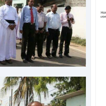
Ho
மரண