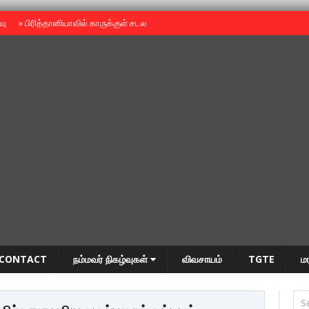
ைவு
»
பிரித்தானியாவில் காருக்குள் சடலம் -தமிழருடையதா ?
»
தியாகதீபம் அன்னை
CONTACT
நம்மவர் நிகழ்வுகள்
விவசாயம்
TGTE
ம