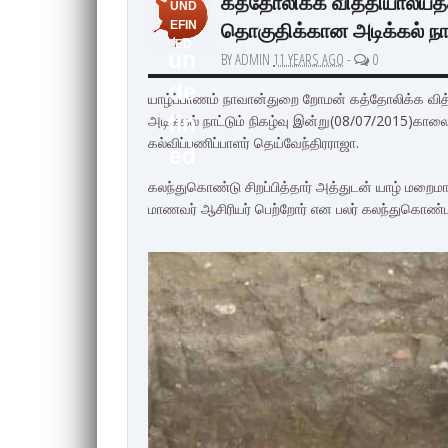
கத்தோலிக்க வித்தியாலயத்த
UND
தொகுதிக்கான அடிக்கல் நாட்
EFIN
ED
un
BY ADMIN
11 YEARS AGO
-
0
de
யாழ்ப்பாணம் நாவான்துறை றோமன் கத்தோலிக்க வித்
அடிக்கல் நாட்டும் நிகழ்வு இன்று(08/07/2015)கால
fin
கல்விப்பணிப்பாளர் தெய்வேந்திரராஜா.
ed
கலந்துகொண்டு சிறப்பித்தார் அத்துடன் யாழ் மறைமாவ
மாணவர் ஆசிரியர் பெற்றோர் என பலர் கலந்துகொண்ட