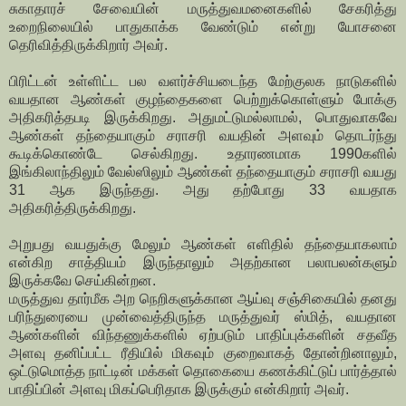
சுகாதாரச் சேவையின் மருத்துவமனைகளில் சேகரித்து
உறைநிலையில் பாதுகாக்க வேண்டும் என்று யோசனை
தெரிவித்திருக்கிறார் அவர்.
பிரிட்டன் உள்ளிட்ட பல வளர்ச்சியடைந்த மேற்குலக நாடுகளில்
வயதான ஆண்கள் குழந்தைகளை பெற்றுக்கொள்ளும் போக்கு
அதிகரித்தபடி இருக்கிறது. அதுமட்டுமல்லாமல், பொதுவாகவே
ஆண்கள் தந்தையாகும் சராசரி வயதின் அளவும் தொடர்ந்து
கூடிக்கொண்டே செல்கிறது. உதாரணமாக 1990களில்
இங்கிலாந்திலும் வேல்ஸிலும் ஆண்கள் தந்தையாகும் சராசரி வயது
31 ஆக இருந்தது. அது தற்போது 33 வயதாக
அதிகரித்திருக்கிறது.
அறுபது வயதுக்கு மேலும் ஆண்கள் எளிதில் தந்தையாகலாம்
என்கிற சாத்தியம் இருந்தாலும் அதற்கான பலாபலன்களும்
இருக்கவே செய்கின்றன.
மருத்துவ தார்மீக அற நெறிகளுக்கான ஆய்வு சஞ்சிகையில் தனது
பரிந்துரையை முன்வைத்திருந்த மருத்துவர் ஸ்மித், வயதான
ஆண்களின் விந்தணுக்களில் ஏற்படும் பாதிப்புக்களின் சதவீத
அளவு தனிப்பட்ட ரீதியில் மிகவும் குறைவாகத் தோன்றினாலும்,
ஒட்டுமொத்த நாட்டின் மக்கள் தொகையை கணக்கிட்டுப் பார்த்தால்
பாதிப்பின் அளவு மிகப்பெரிதாக இருக்கும் என்கிறார் அவர்.