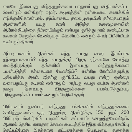
எனவே இளவயது விந்தணுக்களை பாதுகாப்பது விதியாக்கப்பட
வேண்டும் என்கிறார் அவர். சமூகத்தின் நன்மையை கணக்கில்
எடுத்துக்கொண்டால், தற்போதைய தலைமுறையின் தந்தையாகும்
ஆண்களின் வயது தான் அடுத்த தலைமுறையின்
ஆரோக்கியத்தை நிர்ணயிக்கும் என்பது குறித்து நாம் கண்டிப்பாக
கவனம் செலுத்த வேண்டியது அவசியம் என்றும் அவர் பிபிசியிடம்
வலியுறுத்தினார்.
அப்படியானால் ஆண்கள் எந்த வயது வரை இயல்பாக
தந்தையாகலாம்? எந்த வயதுக்குப் பிறகு ஏற்கனவே சேமித்து
வைத்திருக்கும் தங்களின் இளவயது விந்தணுக்களை
பயன்படுத்தி தந்தையாக வேண்டும்? என்கிற கேள்விகளுக்கு
பதிலளித்த அவர், இதற்கு குறிப்பிட்ட வயது என்று ஒன்றை
வரையறுப்பது கடினம் என்றாலும், நாற்பது வயது கடந்த ஆண்கள்
தமது இளவயது விந்தணுக்களை பயன்படுத்தும்படி
பரிந்துரைக்கப்படலாம் என்றும் தெரிவித்தார்.
பிரிட்டனில் தனியார் விந்தணு வங்கிகளில் விந்தணுக்களை
சேமித்துவைக்க ஒரு ஆணுக்கு ஆண்டுக்கு 150 முதல் 200
பிரிட்டிஷ் ஸ்டெர்லிங் பவுண்ட்கள் கட்டணம் செலுத்தவேண்டும்.
ஆனால் தேசிய சுகாதார சேவை மையத்தில் இந்த விந்தணு சேமிப்பு
செய்யும்போது இதற்கான கட்டணத்தை பெருமளவு குறைக்க