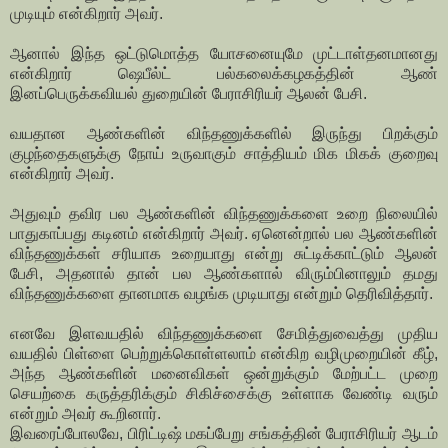
முடியும் என்கிறார் அவர்.
ஆனால் இந்த ஒட்டுமொத்த யோசனையுமே முட்டாள்தனமானது
என்கிறார் ஷெபீல்ட் பல்கலைக்கழகத்தின் ஆண்
இனப்பெருக்கவியல் துறையின் பேராசிரியர் ஆலன் பேசி.
வயதான ஆண்களின் விந்தணுக்களில் இருந்து பிறக்கும்
குழந்தைகளுக்கு நோய் உருவாகும் சாத்தியம் மிக மிகக் குறைவு
என்கிறார் அவர்.
அதுவும் தவிர பல ஆண்களின் விந்தணுக்களை உறை நிலையில்
பாதுகாப்பது கடினம் என்கிறார் அவர். ஏனென்றால் பல ஆண்களின்
விந்தணுக்கள் சரியாக உறையாது என்று சுட்டிக்காட்டும் ஆலன்
பேசி, அதனால் தான் பல ஆண்களால் விரும்பினாலும் தமது
விந்தணுக்களை தானமாக வழங்க முடியாது என்றும் தெரிவித்தார்.
எனவே இளவயதில் விந்தணுக்களை சேமித்துவைத்து முதிய
வயதில் பிள்ளை பெற்றுக்கொள்ளலாம் என்கிற வழிமுறையின் கீழ்,
அந்த ஆண்களின் மனைவிகள் ஒன்றுக்கும் மேற்பட்ட முறை
செயற்கை கருத்தரிக்கும் சிகிச்சைக்கு உள்ளாக வேண்டி வரும்
என்றும் அவர் கூறினார்.
இவரைப்போலவே, பிரிட்டிஷ் மகப்பேறு சங்கத்தின் பேராசிரியர் ஆடம்