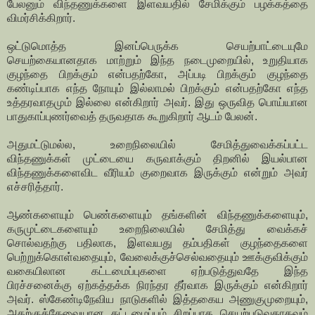
பேலனும் விந்தணுக்களை இளவயதில் சேமிக்கும் பழக்கத்தை
விமர்சிக்கிறார்.
ஒட்டுமொத்த இனப்பெருக்க செயற்பாட்டையுமே
செயற்கையானதாக மாற்றும் இந்த நடைமுறையில், உறுதியாக
குழந்தை பிறக்கும் என்பதற்கோ, அப்படி பிறக்கும் குழந்தை
கண்டிப்பாக எந்த நோயும் இல்லாமல் பிறக்கும் என்பதற்கோ எந்த
உத்தரவாதமும் இல்லை என்கிறார் அவர். இது ஒருவித பொய்யான
பாதுகாப்புணர்வைத் தருவதாக கூறுகிறார் ஆடம் பேலன்.
அதுமட்டுமல்ல, உறைநிலையில் சேமித்துவைக்கப்பட்ட
விந்தணுக்கள் முட்டையை கருவாக்கும் திறனில் இயல்பான
விந்தணுக்களைவிட வீரியம் குறைவாக இருக்கும் என்றும் அவர்
எச்சரித்தார்.
ஆண்களையும் பெண்களையும் தங்களின் விந்தணுக்களையும்,
கருமுட்டைகளையும் உறைநிலையில் சேமித்து வைக்கச்
சொல்வதற்கு பதிலாக, இளவயது தம்பதிகள் குழந்தைகளை
பெற்றுக்கொள்வதையும், வேலைக்குச்செல்வதையும் ஊக்குவிக்கும்
வகையிலான கட்டமைப்புகளை ஏற்படுத்துவதே இந்த
பிரச்சனைக்கு ஏற்கத்தக்க நிரந்தர தீர்வாக இருக்கும் என்கிறார்
அவர். ஸ்கேண்டிநேவிய நாடுகளில் இத்தகைய அணுகுமுறையும்,
அதற்குத்தேவையான கட்டமைப்பும் சிறப்பாக செயற்படுவதாகவும்