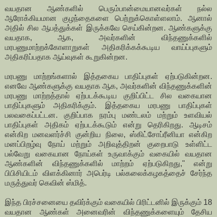
வயதான ஆண்களில் பெரும்பான்மையானவர்கள் நல்ல
ஆரோக்கியமான குழந்தைகளை பெற்றுக்கொள்ளலாம். ஆனால்
அதில் சில ஆபத்துக்கள் இருக்கவே செய்கின்றன. ஆண்களுக்கு
வயதாக, ஆக, அவர்களின் விந்தணுக்களில்
மரபணுமாற்றக்கோளாறுகள் அதிகரிக்கக்கூடிய வாய்ப்புகளும்
அதிகரிப்பதாக ஆய்வுகள் கூறுகின்றன.
மரபணு மாற்றங்களால் இத்தகைய பாதிப்புகள் ஏற்படுகின்றன.
எனவே ஆண்களுக்கு வயதாக ஆக, அவர்களின் விந்தணுக்களின்
மரபணு மாற்றத்தால் ஏற்படக்கூடிய குறிப்பிட்ட சில வகையான
பாதிப்புகளும் அதிகரிக்கும். இத்தகைய மரபணு பாதிப்புகள்
பலவகைப்பட்டன. குறிப்பாக நரம்பு மண்டலம் மற்றும் உளவியல்
பாதிப்புகள் அதிகம் ஏற்படக்கூடும் என்று தெரிகிறது. ஆடிசம்
என்கிற மனவளர்ச்சி குன்றிய நிலை, ஸ்கிட்சோப்ரீனியா என்கிற
மனப்பிறழ்வு நோய் மற்றும் அறிவுத்திறன் குறைபாடு உள்ளிட்ட
பல்வேறு வகையான நோய்கள் உருவாக்கும் வகையில் வயதான
ஆண்களின் விந்தணுக்களில் மாற்றம் ஏற்படுகிறது," என்று
பிபிசியிடம் விளக்கினார் அபெர்டி பல்கலைக்கழகத்தைச் சேர்ந்த
மருத்துவர் கெவின் ஸ்மித்.
இந்த பிரச்சனையை தவிர்க்கும் வகையில் பிரிட்டனில் இருக்கும் 18
வயதான ஆண்கள் அனைவரின் விந்தணுக்களையும் தேசிய