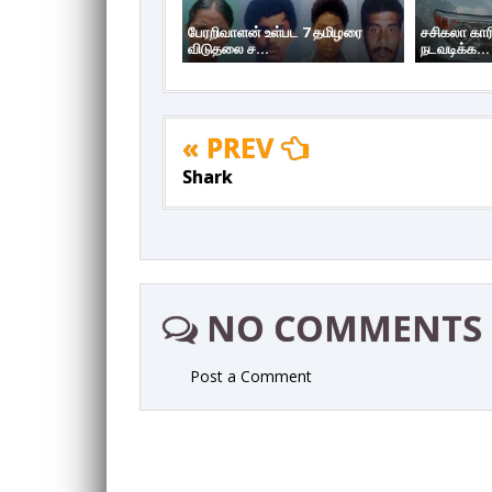
பேரறிவாளன் உள்பட 7 தமிழரை
சசிகலா கார
விடுதலை ச...
நடவடிக்க...
« PREV
Shark
NO COMMENTS
Post a Comment