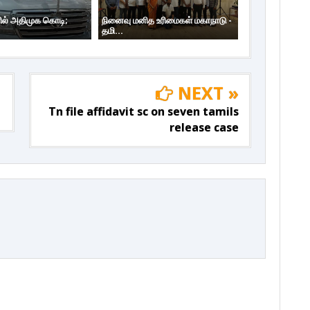
ில் அதிமுக கொடி;
நினைவு மனித உரிமைகள் மகாநாடு -
தமி...
NEXT »
Tn file affidavit sc on seven tamils
release case