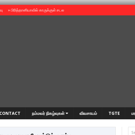
ைவு
»
பிரித்தானியாவில் காருக்குள் சடலம் -தமிழருடையதா ?
»
தியாகதீபம் அன்னை
CONTACT
நம்மவர் நிகழ்வுகள்
விவசாயம்
TGTE
ம