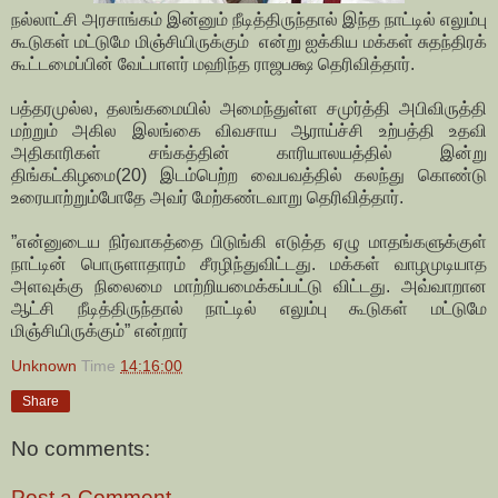
நல்லாட்சி அரசாங்கம் இன்னும் நீடித்திருந்தால் இந்த நாட்டில் எலும்பு
கூடுகள் மட்டுமே மிஞ்சியிருக்கும் என்று ஐக்கிய மக்கள் சுதந்திரக்
கூட்டமைப்பின் வேட்பாளர் மஹிந்த ராஜபக்ஷ தெரிவித்தார்.
பத்தரமுல்ல, தலங்கமையில் அமைந்துள்ள சமுர்த்தி அபிவிருத்தி
மற்றும் அகில இலங்கை விவசாய ஆராய்ச்சி உற்பத்தி உதவி
அதிகாரிகள் சங்கத்தின் காரியாலயத்தில் இன்று
திங்கட்கிழமை(20) இடம்பெற்ற வைபவத்தில் கலந்து கொண்டு
உரையாற்றும்போதே அவர் மேற்கண்டவாறு தெரிவித்தார்.
”என்னுடைய நிர்வாகத்தை பிடுங்கி எடுத்த ஏழு மாதங்களுக்குள்
நாட்டின் பொருளாதாரம் சீரழிந்துவிட்டது. மக்கள் வாழமுடியாத
அளவுக்கு நிலைமை மாற்றியமைக்கப்பட்டு விட்டது. அவ்வாறான
ஆட்சி நீடித்திருந்தால் நாட்டில் எலும்பு கூடுகள் மட்டுமே
மிஞ்சியிருக்கும்” என்றார்
Unknown
Time
14:16:00
Share
No comments:
Post a Comment