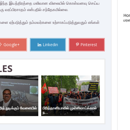
ும் இந்த இயந்திரத்தை மலிவான விலையில் கொள்வனவு செய்ய
ஒரு வரப்பிரசாதம் என்பதில் சந்தேகமில்லை.
Ho
மரண
களை ஏற்படுத்தும் நம்மவர்களை உற்சாகப்படுத்துவதும் எங்கள்
Google+
Linkedin
Pinterest
LES
த் துடிக்கும் வேளையில்
பிரித்தானியாவில் முள்ளிவாய்க்கால்
ந...