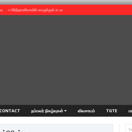
ைவு
»
பிரித்தானியாவில் காருக்குள் சடலம் -தமிழருடையதா ?
»
தியாகதீபம் அன்னை
CONTACT
நம்மவர் நிகழ்வுகள்
விவசாயம்
TGTE
ம