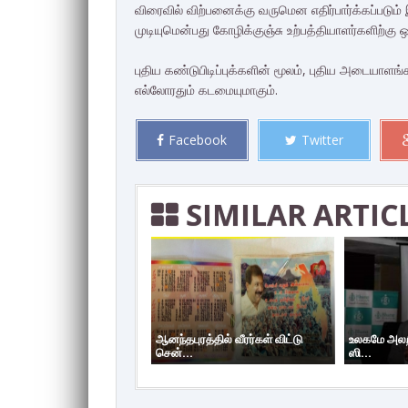
விரைவில் விற்பனைக்கு வருமென எதிர்பார்க்கப்பட
முடியுமென்பது கோழிக்குஞ்சு உற்பத்தியாளர்களிற்கு 
புதிய கண்டுபிடிப்புக்களின் மூலம், புதிய அடையாளங்
எல்லோரதும் கடமையுமாகும்.
Facebook
Twitter
SIMILAR ARTIC
ஆனந்தபுரத்தில் வீரர்கள் விட்டு
உலகமே அலறி
சென்...
ஸி...