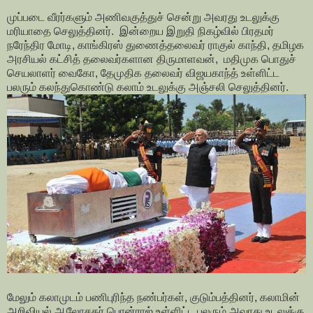
முப்படை வீரர்களும் அணிவகுத்துச் சென்று அவரது உடலுக்கு
மரியாதை செலுத்தினர். இன்றைய இறுதி நிகழ்வில் பிரதமர்
நரேந்திர மோடி, காங்கிரஸ் துணைத்தலைவர் ராகுல் காந்தி, தமிழக
அரசியல் கட்சித் தலைவர்களான திருமாளவன், மதிமுக பொதுச்
செயலாளர் வைகோ, தேமுதிக தலைவர் விஜயகாந்த் உள்ளிட்ட
பலரும் கலந்துகொண்டு கலாம் உடலுக்கு அஞ்சலி செலுத்தினர்.
மேலும் கலாமுடம் பணிபுரிந்த நண்பர்கள், குடும்பத்தினர், கலாமின்
அறிவியல் ஆலோசகர் பொன்ராஜ் உள்ளிட்ட பலரும் அவரது உடலுக்கு