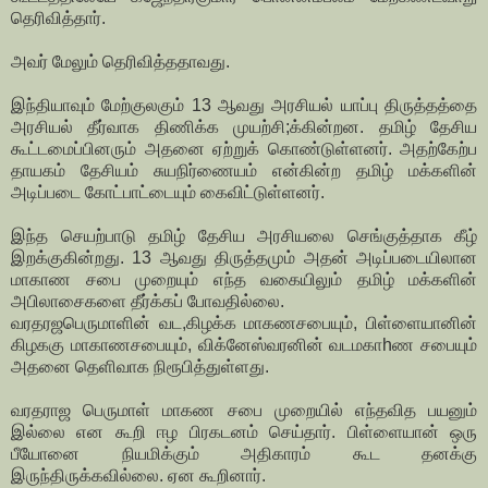
தெரிவித்தார்.
அவர் மேலும் தெரிவித்ததாவது.
இந்தியாவும் மேற்குலகும் 13 ஆவது அரசியல் யாப்பு திருத்தத்தை
அரசியல் தீர்வாக திணிக்க முயற்சி;க்கின்றன. தமிழ் தேசிய
கூட்டமைப்பினரும் அதனை ஏற்றுக் கொண்டுள்ளனர். அதற்கேற்ப
தாயகம் தேசியம் சுயநிர்ணையம் என்கின்ற தமிழ் மக்களின்
அடிப்படை கோட்பாட்டையும் கைவிட்டுள்ளனர்.
இந்த செயற்பாடு தமிழ் தேசிய அரசியலை செங்குத்தாக கீழ்
இறக்குகின்றது. 13 ஆவது திருத்தமும் அதன் அடிப்படையிலான
மாகாண சபை முறையும் எந்த வகையிலும் தமிழ் மக்களின்
அபிலாசைகளை தீர்க்கப் போவதில்லை.
வரதரஜபெருமாளின் வட,கிழக்க மாகணசபையும், பிள்ளையானின்
கிழககு மாகாணசபையும், விக்னேஸ்வரனின் வடமகாhண சபையும்
அதனை தெளிவாக நிரூபித்துள்ளது.
வரதராஜ பெருமாள் மாகண சபை முறையில் எந்தவித பயனும்
இல்லை என கூறி ஈழ பிரகடனம் செய்தார். பிள்ளையான் ஒரு
பீயோனை நியமிக்கும் அதிகாரம் கூட தனக்கு
இருந்திருக்கவில்லை. ஏன கூறினார்.