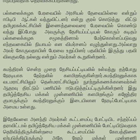
ஈடுபடுவதாக தெரிவிக்கப்படுகின்றது.
பல்கலைக்கழக பேரவையில் அரசியல் தேவையில்லை என்றும்
ஈபிடிபி ஆட்கள் வந்துவிட்டனர் என்று குரல் கொடுத்து விட்டு
தமிழரசுக்கட்சியின் இணைத்தலைவரை பேரவையில் கொண்டு
வந்து இப்போது அவருக்கு தேசியப்பட்டியல் கோரும் கடிதம்
பல்கலைக்கழக சமூகத்தினால் மேற்கொள்ளப்படுவது
எந்தவகையில் நியாயம் என விமர்சனம் எழுந்துள்ளது.அவ்வாறு
அவர் கோருவதாயின் பேரவை உறுப்பினர் பதவியில் இருந்து பதவி
விலகுவதே நல்லது என்றும் அவர்கள் கூறுகின்றனர்.
சுமந்திரன் சென்ற முறை தேசியப்பட்டியலில் உள்வந்து தற்போது
நேரடியாக தேர்தலில் களமிறங்குகின்றார்.சுமந்திரனுக்காக
வடமராட்சியிலும் தென்மராட்சியிலும் நுாற்றுக்கணக்கானவர்கள்
ஆதரவு திரட்டும் பணியில் ஈடுபடுத்தப்பட்டிருக்கின்றனர் இது
தமிழ்த்தேசிய மக்கள் முன்னணியில் களமிறங்கும் கஜேந்திர
குமாருக்கும் சுமந்திரனுக்கும் இடையிலான நேரடிப்போட்டியாக
அமைய உள்ளது.
இதேவேளை அனந்தி அவர்கள் கூட்டமைப்பு போட்டியிட சந்தர்ப்பம்
தராவிட்டால் தமிழ்த்தேசிய மக்கள் முன்னணியில் போட்டியிடுவதாக
தெரிவித்திருக்கின்றமை கூட்டமைப்பில் கோபத்தினை
ஏற்படுத்தியிருக்கும் அதே நேரம் மக்கள் முன்னணி