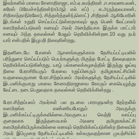
இவர்களில் மாவை சேனாதிராஜா, எம்.ஏ.சுமந்திரன் ,ஈ.சரவணபவன்,
சுரேஸ் பிரேமச்சந்திரன்(ஈபிஆர் எல் எப்) , க.அருந்தவபாலன்,
சிறிகாந்தா(ரெலோ), சித்தார்த்தன்(புளொட்) ,சிறீதரன் ஆகியோரின்
இடங்கள் உறுதி செய்யப்பட்டுள்ளதாகவும் ஒரு பெண் வேட்பாளர்
களமிறக்கப்படுவார் எனவும் அவர் அனந்தியாக இருக்க மாட்டார்
எனவும் அந்த தகவல்கள் மேலும் தெரிவிக்கின்றன.10 வது நபர்
யார் என்பதில் இழுபறி நிலவுகின்றது.
இதனிடையே போனஸ் ஆசனங்களுக்காக தேசியப்பட்டியலில்
பரிந்துரை செய்யப்படும் பெயர்களுக்கு மிகுந்த போட்டி நிலவுவதாக
தெரிவிக்கப்படுகின்றது. யாழ் பல்கலைக்கழகத்தில் இருந்து ஓய்வு
நிலை பேராசிரியரும் பேரவை உறுப்பினரும் தமிழரசுகட்சியின்
உபதலைவருமான பேரா.சிற்றம்பலம் அவர்களுக்கு தேசியப்பட்டிலில்
இடமளிக்குமாறு மாவை சேனாதிராஜாவை கோரும் கையெழுத்து
வேட்டை நடைபெறுவதாக தகவல்கள் தெரிவிக்கின்றது .
பேரா.சிற்றம்பலம் அவர்கள் பல தடவை பாராளுமன்ற தேர்தலி்ல்
களமிறங்க எண்ணியபோதும் அவருக்கு
இடமளிக்கப்பட்டிருக்கவில்லை.அவருடைய வெற்றி வாய்ப்பு
குறைவாக இருந்தமையால் அவரை தமிழரசுக்கட்சி
களமிறக்கியிருக்கவில்லை எனவும் தெரிவிக்கப்படுகின்ற நிலையில்
அவர் இம்முறை தேசியப்பட்டியலில் உள்வருவதற்கான முயற்சியில்