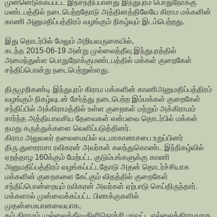
முன்னெடுக்கப்பட்ட இந்சந்திப்பானது இந்துபுரம் பொதுநோக்கு
மண்டபத்தில் நடைபெற்றதோடு அத்தினத்திலேயே கிராம மக்களின்
காணி அனுமதிப்பத்திரம் வழங்கும் நிகழ்வும் இடம்பெற்றது.
இது தொடர்பில் மேலும் அறியவருகையில்,
கடந்த 2015-06-19 அன்று முல்லைத்தீவு இந்துபுரத்தில்
அமைந்துள்ள பொதுநோக்குமண்டபத்தில் மக்கள் குறைகேள்
சந்திப்பொன்று நடைபெற்றுள்ளது.
திருமுறிகண்டி இந்துபுரம் கிராம மக்களின் காணிஅனுமதிப்பத்திரம்
வழங்கும் நிகழ்வுடன் சேர்த்து நடைபெற்ற இம்மக்கள் குறைகேள்
சந்திப்பில் அக்கிராமத்தில் உள்ள குறைகள் மற்றும் அக்கிராமம்
சார்ந்த அத்தியாவசிய தேவைகள் என்பவை தொடர்பில் மக்கள்
தமது கருத்துக்களை வெளிப்படுத்தினர்.
கிராம அலுவலர் தலைமையில் வடமாகாணசபை உறுப்பினர்
திரு.துரைராசா ரவிகரன் அவர்கள் கலந்துகொண்ட இந்நிகழ்வில்
ஏறத்தாழ 160க்கும் மேற்பட்ட குடும்பங்களுக்கு காணி
அனுமதிப்பத்திரம் வழங்கப்பட்டதோடு அதன் தொடர்ச்சியாக
மக்களின் குறைகளை கேட்கும் விதத்தில் குறைகேள்
சந்திப்பொன்றையும் ரவிகரன் அவர்கள் ஏற்பாடு செய்திருந்தார்.
மக்களால் முன்வைக்கப்பட்ட பிணக்குகளில்
முதன்மையானவையாக,
தம் கிராமம் முல்லைத்தீவு-கிளிநொச்சி மாவட்ட எல்லைக்கிராமமாக