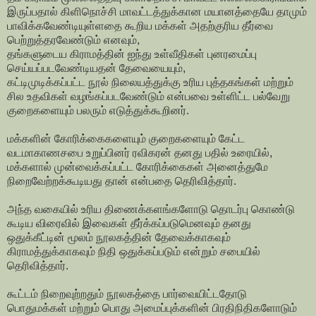
இருப்பதால் கிளிநொச்சி மாவட்டத்துக்கான மயானத்தையே தாமும்
பாவிக்கவேண்டியுள்ளதை கூறிய மக்கள் அதற்குரிய தீர்வை
பெற்றுத்தரவேண்டும் எனவும்,
தங்களுடைய கிராமத்தின் ஐந்து உள்வீதிகள் புனரமைப்பு
செய்யப்படவேண்டியதன் தேவையையும்,
கட்டிமுடிக்கப்பட்ட நூல் நிலையத்துக்கு உரிய புத்தகங்கள் மற்றும்
சில உதவிகள் வழங்கப்படவேண்டும் என்பவை உள்ளிட்ட பல்வேறு
குறைகளையும் பலரும் எடுத்துக்கூறினர்.
மக்களின் கோரிக்கைகளையும் குறைகளையும் கேட்ட
வடமாகாணசபை உறுப்பினர் ரவிகரன் தனது பதில் உரையில்,
மக்களால் முன்வைக்கப்பட்ட கோரிக்கைகள் அனைத்துமே
நிறைவேற்றக்கூடியது தான் என்பதை தெரிவித்தார்.
அந்த வகையில் உரிய திணைக்களங்களோடு தொடர்பு கொண்டு
கூடிய விரைவில் இவைகள் தீர்க்கப்படுமெனவும் தனது
ஒதுக்கீட்டின் மூலம் நூலகத்தின் தேவைக்காகவும்
கிராமத்துக்காகவும் நிதி ஒதுக்கப்படும் என்றும் சபையில்
தெரிவித்தார்.
கூட்டம் நிறைவுற்றதும் நூலகத்தை பார்வையிட்டதோடு
பொதுமக்கள் மற்றும் பொது அமைப்புக்களின் பிரதிநிதிகளோடும்