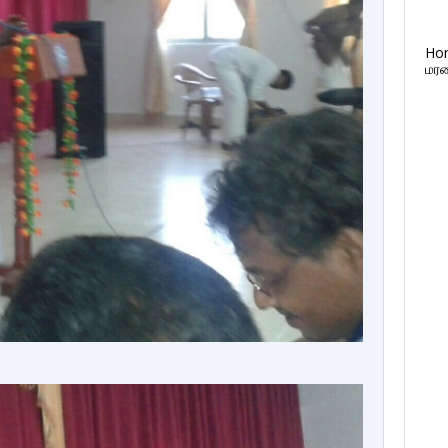
Ho
மரண