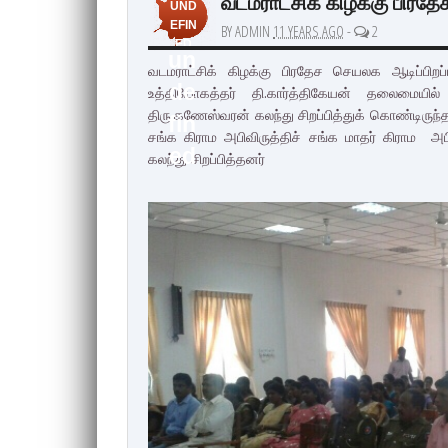
வடமராட்சிக் கிழக்கு பிரதே
UND
EFIN
BY ADMIN
11 YEARS AGO
-
2
ED
un
வடமராட்சிக் கிழக்கு பிரதேச செயலக ஆடிப்பிறப
de
உத்தியோகத்தர் தி.கார்த்திகேயன் தலைமையி
திரு.கணேஸ்வரன் கலந்து சிறப்பித்துக் கொண்டிருந
fin
சங்க கிராம அபிவிருத்திச் சங்க மாதர் கிராம அபிவி
ed
கலந்து சிறப்பித்தனர்