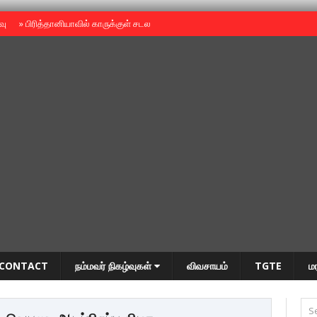
ைவு
»
பிரித்தானியாவில் காருக்குள் சடலம் -தமிழருடையதா ?
»
தியாகதீபம் அன்னை
CONTACT
நம்மவர் நிகழ்வுகள்
விவசாயம்
TGTE
ம