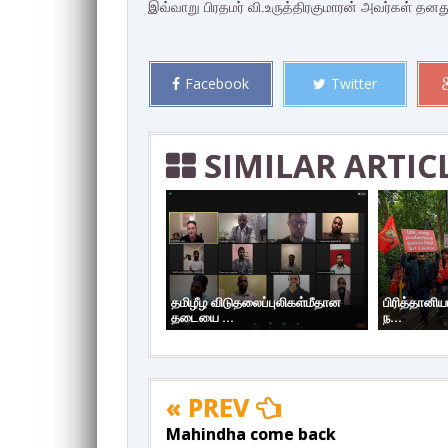
இவ்வாறு பிரதமர் வி.உருத்திரகுமாரன் அவர்கள் தனது
Facebook
Twitter
SIMILAR ARTIC
தமிழீழ விடுதலைப்புலிகள்மீதான
பிரித்தானிய
தடையை ...
ந...
« PREV
Mahindha come back