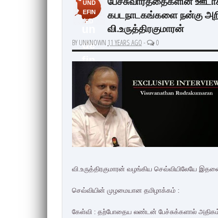
பேச்சுவார்த்தைகளின் ஊடா
UND
கபடநாடகங்களை நன்கு அறிந
EFIN
ED
வி.உருத்திரகுமாரன்
un
BY UNKNOWN
11 YEARS AGO
-
0
de
fin
ed
வி.உருத்திரகுமாரன் வழங்கிய செவ்வியிலேயே இதனைத
செவ்வியின் முழமையான தமிழாக்கம் :
கேள்வி : தற்போதைய லண்டன் பேச்சுக்களால் அதிக