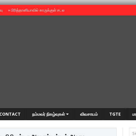
ைவு
»
பிரித்தானியாவில் காருக்குள் சடலம் -தமிழருடையதா ?
»
தியாகதீபம் அன்னை
CONTACT
நம்மவர் நிகழ்வுகள்
விவசாயம்
TGTE
ம