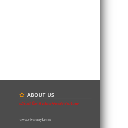
ABOUT US
உயிர்பலி இன்றி உரிமை வென்றெடுப்போம்
www.vivasaayi.com