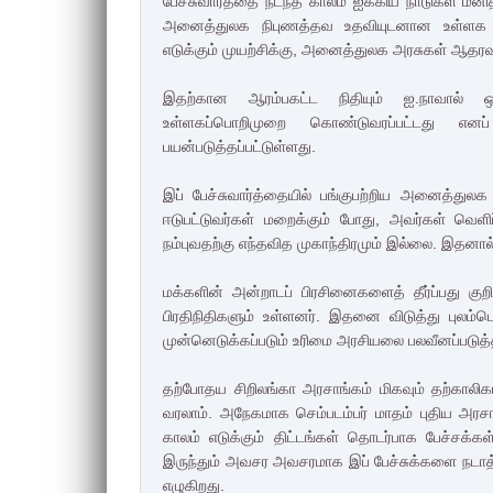
பேச்சுவார்த்தை நடந்த காலம் ஐக்கிய நாடுகள்
அனைத்துலக நிபுணத்தவ உதவியுடனான உள்ளக வ
எடுக்கும் முயற்சிக்கு, அனைத்துலக அரசுகள் ஆதரவ
இதற்கான ஆரம்பகட்ட நிதியும் ஐ.நாவால் ஒதுக
உள்ளகப்பொறிமுறை கொண்டுவரப்பட்டது எனப்
பயன்படுத்தப்பட்டுள்ளது.
இப் பேச்சுவார்த்தையில் பங்குபற்றிய அனைத்துலக
ஈடுபட்டுவர்கள் மறைக்கும் போது, அவர்கள் வெளி
நம்புவதற்கு எந்தவித முகாந்திரமும் இல்லை. இதனால
மக்களின் அன்றாடப் பிரசினைகளைத் தீர்ப்பது குற
பிரதிநிதிகளும் உள்ளனர். இதனை விடுத்து புலம்பெ
முன்னெடுக்கப்படும் உரிமை அரசியலை பலவீனப்படுத்த
தற்போதய சிறிலங்கா அரசாங்கம் மிகவும் தற்காலி
வரலாம். அநேகமாக செம்படம்பர் மாதம் புதிய அரச
காலம் எடுக்கும் திட்டங்கள் தொடர்பாக பேச்சக்கள
இருந்தும் அவசர அவசரமாக இப் பேச்சுக்களை நடாத
எழுகிறது.