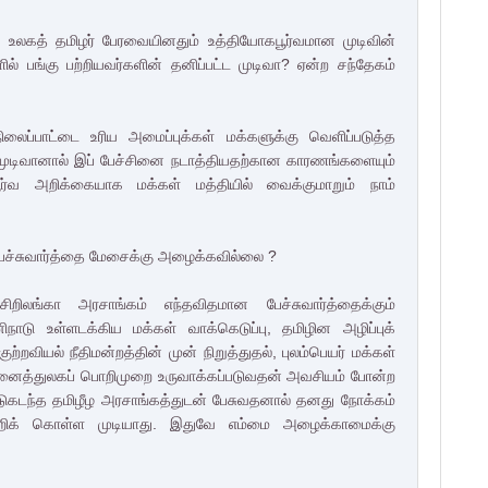
ும் உலகத் தமிழர் பேரவையினதும் உத்தியோகபூர்வமான முடிவின்
ல் பங்கு பற்றியவர்களின் தனிப்பட்ட முடிவா? ஏன்ற சந்தேகம்
ப்பாட்டை உரிய அமைப்புக்கள் மக்களுக்கு வெளிப்படுத்த
 முடிவானால் இப் பேச்சினை நடாத்தியதற்கான காரணங்களையும்
பூர்வ அறிக்கையாக மக்கள் மத்தியில் வைக்குமாறும் நாம்
பேச்சுவார்த்தை மேசைக்கு அழைக்கவில்லை ?
றிலங்கா அரசாங்கம் எந்தவிதமான பேச்சுவார்த்தைக்கும்
ாடு உள்ளடக்கிய மக்கள் வாக்கெடுப்பு, தமிழின அழிப்புக்
றவியல் நீதிமன்றத்தின் முன் நிறுத்துதல், புலம்பெயர் மக்கள்
 அனைத்துலகப் பொறிமுறை உருவாக்கப்படுவதன் அவசியம் போன்ற
ாடுகடந்த தமிழீழ அரசாங்கத்துடன் பேசுவதனால் தனது நோக்கம்
ற்றிக் கொள்ள முடியாது. இதுவே எம்மை அழைக்காமைக்கு