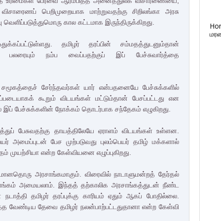
 மனித உரிமைகள் பேரவை ஆரம்பித்த அனைத்துலக விசாரணையை,
ிசாரைணப் பெறிமுறையாக மாற்றுவதற்கு சிறிலங்கா அரசு
ு வெளிப்படுத்துமொரு கால கட்டமாக இருந்திருக்கிறது.
Ho
மரண
்கப்பட்டுள்ளது. தமிழர் தரப்பின் சம்மதத்துடனும்தான்
 பலரையும் நம்ப வைப்பதற்குப் இப் பேச்சுவார்த்தை
 சமூகத்தைச் சேர்ந்தவர்கள் யார் என்பதனையே பேச்சுக்களில்
ப்படையாகக் கூறும் விடயங்கள் மட்டும்தான் பேசப்பட்டது என
் இப்
பேச்சுக்களின் நோக்கம் தொடர்பாக சந்தேகம் எழுகிறது.
ித்துப் பேசுவதற்கு தாயத்திலேயே ஏராளம் விடயங்கள் உள்ளன.
யர் அமைப்புடன் பேச முற்படுவது புலம்பெயர் தமிழ் மக்களால்
ம் முயற்சியா என்ற கேள்வியனை எழுப்புகிறது.
கமானதொரு அரசாங்கமாகும். விரைவில் நாடாளுமன்றத் தேர்தல்
ாங்கம் அமையலாம். இந்தத் தற்காலிக அரசாங்கத்துடன் நீண்ட
் நடாத்தி தமிழர் தரப்புக்கு காரியம் ஏதும் ஆகப் போதில்லை.
்த வேண்டிய தேவை தமிழர் நலன்பாற்பட்டதுதானா என்ற கேள்வி