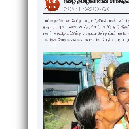
ஏழை தமிழ்வீரனின் சர்வத
UND
EFIN
BY ADMIN
11 YEARS AGO
-
0
ED
un
தாய்லாந்தில் நடைபெற்று வரும் ஆசியகிராண்ட் ஃபிரி த
de
ஓடிமுடித்து சாதனைபடைத்துள்ளார் தமிழ் நாடு திருச
வென்று தமிழ்நாட்டுக்கு பெருமை சேர்துள்ளர். வற
fin
சந்தித்த சோதனைகளை எழுத்தினால் பதியமுடியாது
ed