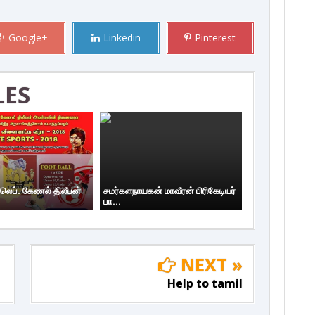
Google+
Linkedin
Pinterest
LES
 லெப். கேணல் திலீபன்
சமர்களநாயகன் மாவீரன் பிரிகேடியர்
பா...
NEXT »
Help to tamil