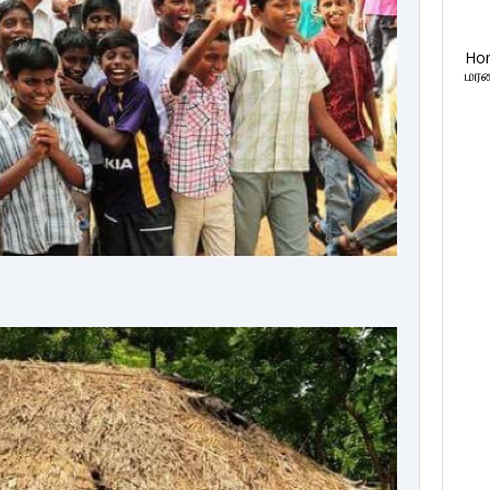
Ho
மரண