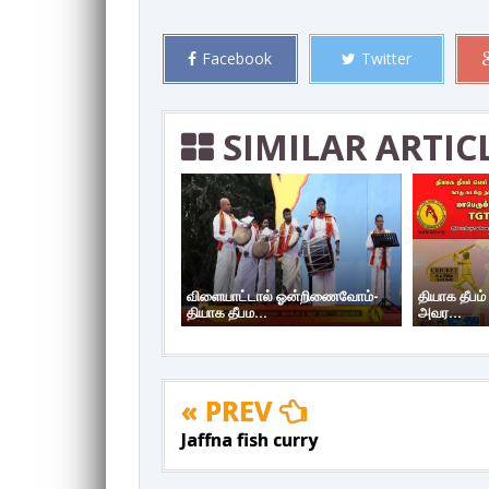
Facebook
Twitter
SIMILAR ARTIC
விளையாட்டால் ஓன்றிணைவோம்-
தியாக தீபம்
தியாக தீபம...
அவர...
« PREV
Jaffna fish curry