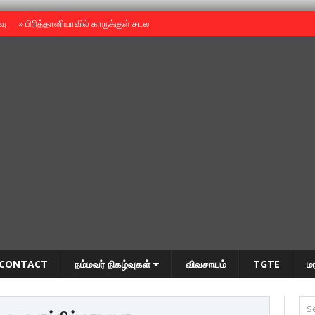
ைவு
»
பிரித்தானியாவில் காருக்குள் சடலம் -தமிழருடையதா ?
»
தியாகதீபம் அன்னை
CONTACT
நம்மவர் நிகழ்வுகள்
விவசாயம்
TGTE
ம