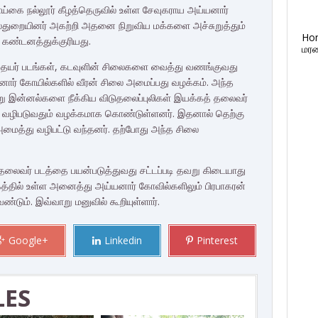
கை நல்லூர் கீழத்தெருவில் உள்ள சேவுகராய அய்யனார்
்துறையினர் அகற்றி அதனை நிறுவிய மக்களை அச்சுறுத்தும்
Ho
ு கண்டனத்துக்குரியது.
மரண
ூதாதையர் படங்கள், கடவுளின் சிலைகளை வைத்து வணங்குவது
னார் கோயில்களில் வீரன் சிலை அமைப்பது வழக்கம். அந்த
ேறு இன்னல்களை நீக்கிய விடுதலைப்புலிகள் இயக்கத் தலைவர்
ை வழிபடுவதும் வழக்கமாக கொண்டுள்ளனர். இதனால் தெற்கு
மைத்து வழிபட்டு வந்தனர். தற்போது அந்த சிலை
 தலைவர் படத்தை பயன்படுத்துவது சட்டப்படி தவறு கிடையாது
ழகத்தில் உள்ள அனைத்து அய்யனார் கோவில்களிலும் பிரபாகரன்
ம். இவ்வாறு மனுவில் கூறியுள்ளார்.
Google+
Linkedin
Pinterest
LES