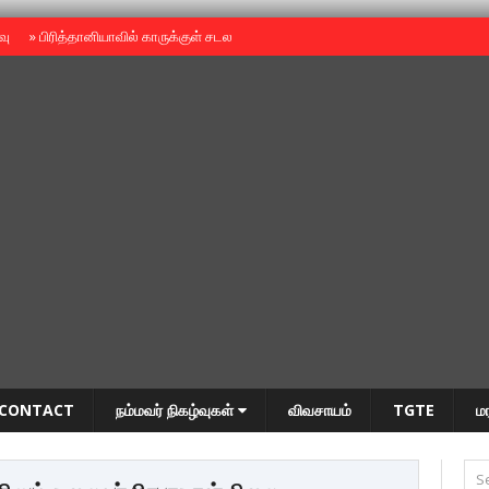
ைவு
»
பிரித்தானியாவில் காருக்குள் சடலம் -தமிழருடையதா ?
»
தியாகதீபம் அன்னை
CONTACT
நம்மவர் நிகழ்வுகள்
விவசாயம்
TGTE
ம