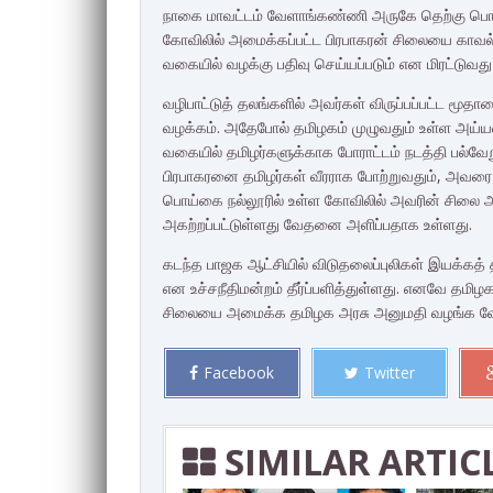
நாகை மாவட்டம் வேளாங்கண்ணி அருகே தெற்கு பொய்
கோவிலில் அமைக்கப்பட்ட பிரபாகரன் சிலையை காவல
வகையில் வழக்கு பதிவு செய்யப்படும் என மிரட்டுவத
வழிபாட்டுத் தலங்களில் அவர்கள் விருப்பப்பட்ட ம
வழக்கம். அதேபோல் தமிழகம் முழுவதும் உள்ள அய்ய
வகையில் தமிழர்களுக்காக போராட்டம் நடத்தி பல்வ
பிரபாகரனை தமிழர்கள் வீரராக போற்றுவதும், அவர
பொய்கை நல்லூரில் உள்ள கோவிலில் அவரின் சிலை அ
அகற்றப்பட்டுள்ளது வேதனை அளிப்பதாக உள்ளது.
கடந்த பாஜக ஆட்சியில் விடுதலைப்புலிகள் இயக்கத்
என உச்சநீதிமன்றம் தீர்ப்பளித்துள்ளது. எனவே தமி
சிலையை அமைக்க தமிழக அரசு அனுமதி வழங்க வேண்டு
Facebook
Twitter
SIMILAR ARTIC