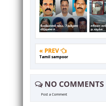
பேரறிவாளன் உள்பட 7 தமிழரை
சசிகலா கார
விடுதலை ச...
நடவடிக்க...
« PREV
Tamil sampoor
NO COMMENTS
Post a Comment