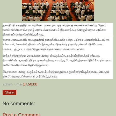
ஜனாதிபதி மைத்திரிபால சிறிசேன, நாளை நாடாளுமன்றத்தை கலைக்கலாம் என்று பிரதமர்
ரணில் விக்கிரமசிங்க தமிழ் அரசியல்வாதிகளிடம் இதனைத் தெரிவித்துள்ளதாக ஆங்கில
இணையம் ஒன்று தெரிவித்துள்ளது.
நாளை மாலையளவில் நாடாளுமன்றம் கலைக்கப்படலாம் என்று, புதிதாக அமைக்கப்பட்ட மனோ
கணேசன், அமைச்சர் திகாம்பரம், இராஜாங்க அமைச்சர் ராதாகிருஸ்ணன் ஆகியோரை
கொண்ட குழுவிடம் தெரிவித்துள்ளதாக தகவல்கள் வெளியாகியுள்ளன
தேர்தல் சீர்திருத்தம் தொடர்பான 20வது சீர்திருத்தம் தொடர்பில் இணக்கம் ஏற்படாத
நிலையிலேயே ஜனாதிபதி நாடாளுமன்றத்தை கலைத்து பொதுத்தேர்தலை அறிவிக்கவுள்ளதாக
ரணில் விக்கிரமசிங்க தெரிவித்துள்ளார்.
இதேவேளை, 20வது திருத்தம் தொடர்பில் தற்போது நாடாளுமன்றத்தில் ஒத்திவைப்பு விவாதம்
நடைபெற்று வருகின்றமையும் குறிப்பிடத்தக்கது.
admin
Time
14:50:00
Share
No comments:
Post a Comment