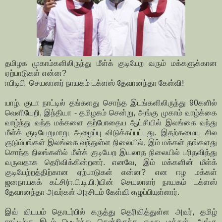
தமிழக முகாம்களிலிருந்து மீள்க் குடியேற வரும் மக்களுக்கான
ஏற்பாடுகள் என்ன?
ஈபிடிபி செயலாளர் நாயகம் டக்ளஸ் தேவானந்தா கேள்வி!
யாழ். குடா நாட்டில் தங்களது சொந்த இடங்களிலிருந்து 90களில்
வெளியேறி, இந்தியா - தமிழகம் சென்று, அங்கு முகாம் வாழ்க்கை
வாழ்ந்து வந்த மக்களை தற்போதைய ஆட்சியில் இலங்கை வந்து
மீள்க் குடியேறுமாறு அழைப்பு விடுக்கப்பட்டது. இதற்கமைய சில
குடும்பங்கள் இலங்கை வந்துள்ள நிலையில், இம் மக்கள் தங்களது
சொந்த நிலங்களில் மீள்க் குடியேற இயலாத நிலையில் பரிதவித்து
வருவதாக தெரிவிக்கின்றனர். எனவே, இம் மக்களின் மீள்க்
குடியேற்றத்திற்கான ஏற்பாடுகள் என்ன? என ஈழ மக்கள்
ஜனநாயகக் கட்சி(ஈ.பி.டி.பி.)யின் செயலாளர் நாயகம் டக்ளஸ்
தேவானந்தா அவர்கள் அரசிடம் கேள்வி எழுப்பியுள்ளார்.
இவ் விடயம் தொடர்பில் கருத்து தெரிவித்துள்ள அவர், தமிழ்
நாட்டிற்கு இடம் பெயர்ந்து சென்றிருந்த எமது மக்கள், அங்கு