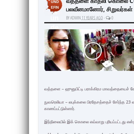
வத்தளை காதலி கொலை CC
UND
பலவீனமானோர், சிறுவர்கள் 
EFIN
ED
un
BY ADMIN
11 YEARS AGO
-
0
de
fin
ed
வத்தளை – ஹுனுபிட்டி பராக்கிரம மாவத்தையைச் சே
நுவரெலியா – லபுக்கலை பிரதேசத்தைச் சேர்ந்த
காணப்பட்டுள்ளார்.
இந்நிலையில் இக் கொலை எவ்வாறு புரியப்பட்டது என்