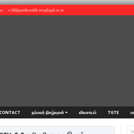
ைவு
»
பிரித்தானியாவில் காருக்குள் சடலம் -தமிழருடையதா ?
»
தியாகதீபம் அன்னை
CONTACT
நம்மவர் நிகழ்வுகள்
விவசாயம்
TGTE
ம