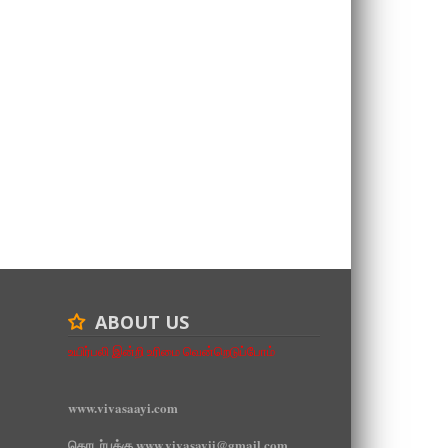
ABOUT US
உயிர்பலி இன்றி உரிமை வென்றெடுப்போம்
www.vivasaayi.com
தொடர்புக்கு www.vivasayii@gmail.com