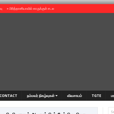
ைவு
»
பிரித்தானியாவில் காருக்குள் சடலம் -தமிழருடையதா ?
»
தியாகதீபம் அன்னை
CONTACT
நம்மவர் நிகழ்வுகள்
விவசாயம்
TGTE
ம