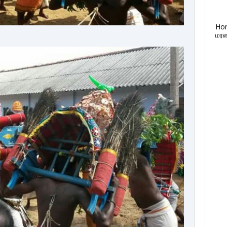
Ho
மரண