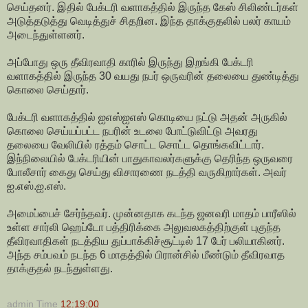
செய்தனர். இதில் பேக்டரி வளாகத்தில் இருந்த கேஸ் சிலிண்டர்கள்
அடுத்தடுத்து வெடித்துச் சிதறின. இந்த தாக்குதலில் பலர் காயம்
அடைந்துள்ளனர்.
அப்போது ஒரு தீவிரவாதி காரில் இருந்து இறங்கி பேக்டரி
வளாகத்தில் இருந்த 30 வயது நபர் ஒருவரின் தலையை துண்டித்து
கொலை செய்தார்.
பேக்டரி வளாகத்தில் ஐஎஸ்ஐஎஸ் கொடியை நட்டு அதன் அருகில்
கொலை செய்யப்பட்ட நபரின் உடலை போட்டுவிட்டு அவரது
தலையை வேலியில் ரத்தம் சொட்ட சொட்ட தொங்கவிட்டார்.
இந்நிலையில் பேக்டரியின் பாதுகாவலர்களுக்கு தெரிந்த ஒருவரை
போலீசார் கைது செய்து விசாரணை நடத்தி வருகிறார்கள். அவர்
ஐ.எஸ்.ஐ.எஸ்.
அமைப்பைச் சேர்ந்தவர். முன்னதாக கடந்த ஜனவரி மாதம் பாரீஸில்
உள்ள சார்லி ஹெப்டோ பத்திரிக்கை அலுவலகத்திற்குள் புகுந்த
தீவிரவாதிகள் நடத்திய துப்பாக்கிச்சூட்டில் 17 பேர் பலியாகினர்.
அந்த சம்பவம் நடந்த 6 மாதத்தில் பிரான்சில் மீண்டும் தீவிரவாத
தாக்குதல் நடந்துள்ளது.
admin
Time
12:19:00