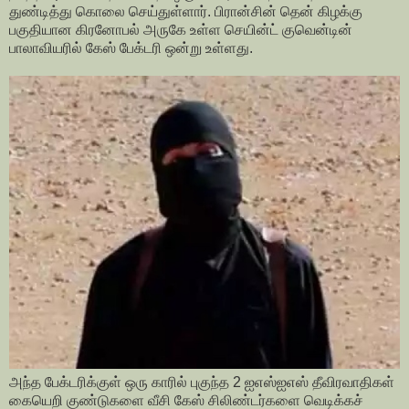
துண்டித்து கொலை செய்துள்ளார். பிரான்சின் தென் கிழக்கு
பகுதியான கிரனோபல் அருகே உள்ள செயின்ட் குவென்டின்
பாலாவியரில் கேஸ் பேக்டரி ஒன்று உள்ளது.
அந்த பேக்டரிக்குள் ஒரு காரில் புகுந்த 2 ஐஎஸ்ஐஎஸ் தீவிரவாதிகள்
கையெறி குண்டுகளை வீசி கேஸ் சிலிண்டர்களை வெடிக்கச்