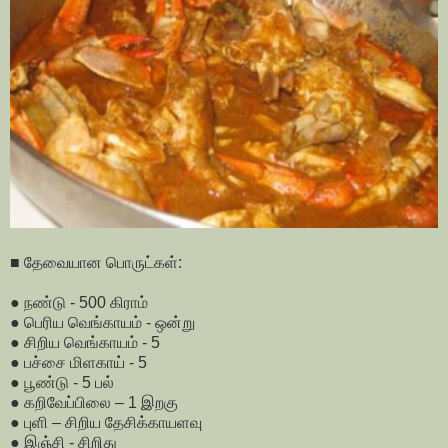
■ தேவையான பொருட்கள்:
● நண்டு - 500 கிராம்
● பெரிய வெங்காயம் - ஒன்று
● சிறிய வெங்காயம் - 5
● பச்சை மிளகாய் - 5
● பூண்டு - 5 பல்
● கறிவேப்பிலை – 1 இறகு
● புளி – சிறிய தேசிக்காயளவு
● இஞ்சி - சிறிது