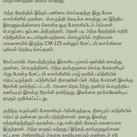
யாழ்பாணத்தில் வேகம் பெற்றது.
அந்த நேரத்தில் இந்தப் பணியை செய்வதற்கு இது போல
சைக்கிளில் குண்டை பொருத்தி வெடிக்க வைத்து பல இந்திய
இராணுவத்தினரை கொன்ற ஒரு போராளியிடம் அம்மான்
பொறுப்பை ஒப்படைத்திருந்தார். அதன் படி அந்த நேரத்தில் எதிரி
சந்தேகிக்க கூடாதென்பதற்காக, கொழும்பில் அதிகமாக
பாவனையில் இருந்த CM-125 என்னும் மோட்டார் சைக்கிளை
புலிகள் தெரிவு செய்தனர்.
கோப்பாயில் அமைந்திருந்த இரகசிய முகாம் ஒன்றில் வைத்து
குண்டை பொருத்தினர். அந்த தாக்குதலை செய்த போராளியும்
அது போன்ற மோட்டார் சைக்கிளில் யாழ் நகரில் பயிற்சியில்
ஈடுபட்டிருந்தார். பயிற்சியின் நிறைவின் பின் அந்த போராளி இலக்கு
நோக்கி நகர்த்தப் பட்டார். அவரை தொடர்ந்து குண்டு பொருத்திய
வண்டியும் இலக்கு நோக்கி நகர்ந்தது. இலக்கை தாக்கவேண்டிய
நாளும் குறிக்கப்பட்டது.
குறித்த கரும்புலிப் போராளியும் அங்கிருந்தபடி தினமும் பயிற்சியில்
ஈடுபட்டு தன்னை தயார் படுத்தினான். தனது இலக்கு
எந்தவிதத்திலும் தவறக்கூடாது என்பதில் மிகவும் கவனாமாக
இருந்தான். அந்த நாளும் வந்தது.! இந்தத் தாக்குதலுக்கான
கட்டளை அதிகாரியும் அவரது உதவியாளரும் குண்டைச் சரி